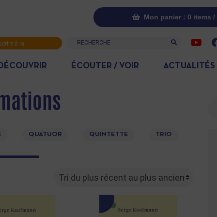
Mon panier : 0 items /
Recherche
scrire à la
letter
DÉCOUVRIR
ÉCOUTER / VOIR
ACTUALITÉS
mations
Re
E
QUATUOR
QUINTETTE
TRIO