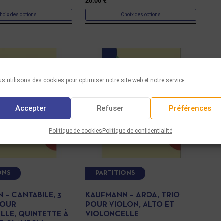
20.00
€
hoix des options
Choix des options
s utilisons des cookies pour optimiser notre site web et notre service.
Accepter
Refuser
Préférences
Politique de cookies
Politique de confidentialité
ONS
PARTITIONS
 – CANTABILE, 3
KAUFMANN – AROA, TRIO
POUR
POUR VIOLON, ALTO ET
LLE, QUINTETTE À
VIOLONCELLE