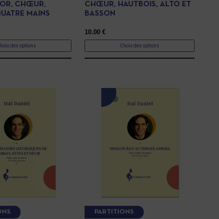
OR, CHŒUR,
CHŒUR, HAUTBOIS, ALTO ET
QUATRE MAINS
BASSON
10.00
€
hoix des options
Choix des options
ONS
PARTITIONS