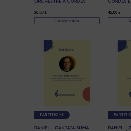
ORCHESTRE À CORDES
CORDES E
20.00
€
45.00
€
Choix des options
C
PARTITIONS
PARTITI
DANIEL – CANTATA SHMA
DANIEL – 