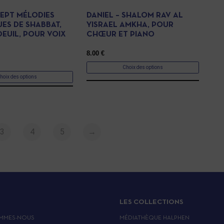
SEPT MÉLODIES
DANIEL – SHALOM RAV AL
UES DE SHABBAT,
YISRAEL AMKHA, POUR
DEUIL, POUR VOIX
CHŒUR ET PIANO
8.00
€
Choix des options
hoix des options
3
4
5
→
LES COLLECTIONS
MMES-NOUS
MÉDIATHÈQUE HALPHEN