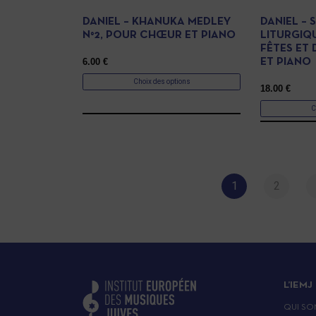
DANIEL – KHANUKA MEDLEY
DANIEL – 
N°2, POUR CHŒUR ET PIANO
LITURGIQ
FÊTES ET 
6.00
€
ET PIANO
Choix des options
18.00
€
C
1
2
L’IEMJ
QUI SO