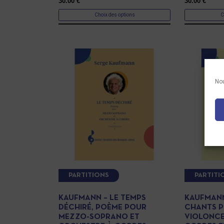
30.00
€
30.00
€
Choix des options
C
Nou
PARTITIONS
PARTITI
KAUFMANN – LE TEMPS
KAUFMANN
DÉCHIRÉ, POÈME POUR
CHANTS 
MEZZO-SOPRANO ET
VIOLONCE