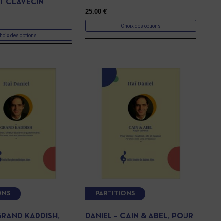
T CLAVECIN
25.00
€
Choix des options
hoix des options
ONS
PARTITIONS
GRAND KADDISH,
DANIEL – CAIN & ABEL, POUR