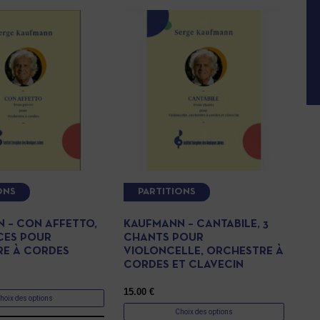
ONS
PARTITIONS
 – CON AFFETTO,
KAUFMANN – CANTABILE, 3
ÈCES POUR
CHANTS POUR
E À CORDES
VIOLONCELLE, ORCHESTRE À
CORDES ET CLAVECIN
15.00
€
hoix des options
Choix des options