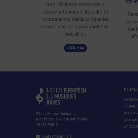
COMP
Este CD, interpretado por el
clarinetista Angelo Baselli y el
Dans
acordeonista Gianluca Casadei,
des r
recoge más de quince melodías
cont
yiddish y…
jui
LEER MÁS
EL IEM
ACERC
COMPA
29 rue Marcel Duchamp
RED EU
(Accès par le 42 rue Nationale)
SE HAB
75013 PARIS
APOYA
contact@iemj.org