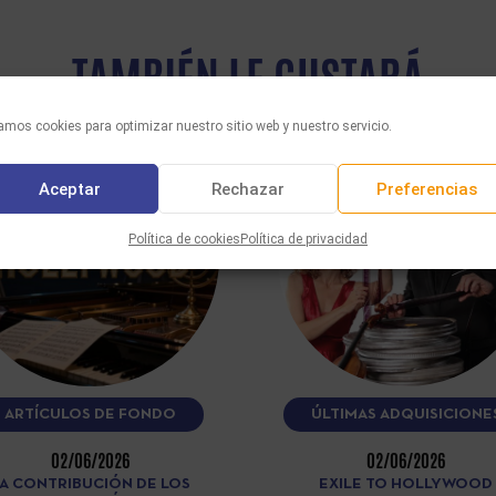
TAMBIÉN LE GUSTARÁ
mos cookies para optimizar nuestro sitio web y nuestro servicio.
Aceptar
Rechazar
Preferencias
Política de cookies
Política de privacidad
ARTÍCULOS DE FONDO
ÚLTIMAS ADQUISICIONE
02/06/2026
02/06/2026
A CONTRIBUCIÓN DE LOS
EXILE TO HOLLYWOOD