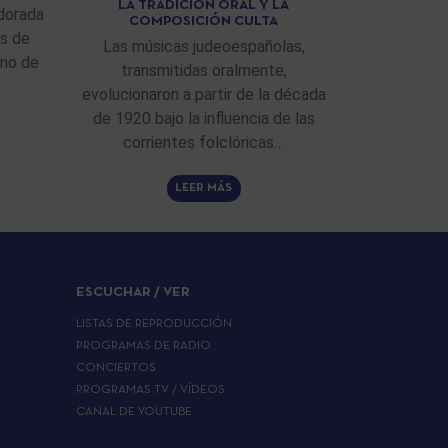
LA TRADICIÓN ORAL Y LA
dorada
COMPOSICIÓN CULTA
as de
Las músicas judeoespañolas,
ino de
transmitidas oralmente,
evolucionaron a partir de la década
de 1920 bajo la influencia de las
corrientes folclóricas…
LEER MÁS
ESCUCHAR / VER
LISTAS DE REPRODUCCIÓN
PROGRAMAS DE RADIO
CONCIERTOS
PROGRAMAS TV / VÍDEOS
CANAL DE YOUTUBE