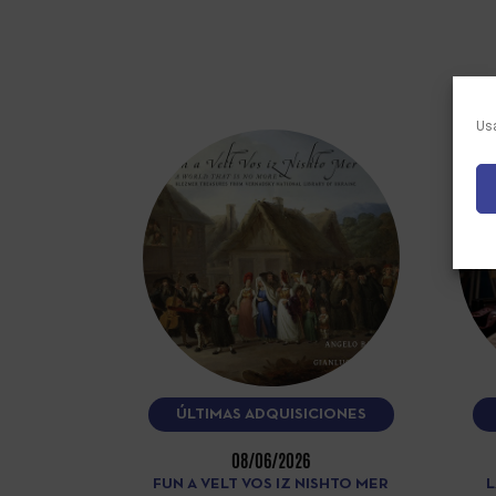
Usa
ÚLTIMAS ADQUISICIONES
08/06/2026
FUN A VELT VOS IZ NISHTO MER
L