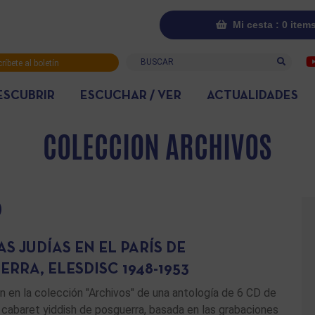
Mi cesta : 0 item
Buscar
ríbete al boletín
rmativo
ESCUBRIR
ESCUCHAR / VER
ACTUALIDADES
COLECCION ARCHIVOS
S JUDÍAS EN EL PARÍS DE
RRA, ELESDISC 1948-1953
n en la colección "Archivos" de una antología de 6 CD de
cabaret yiddish de posguerra, basada en las grabaciones