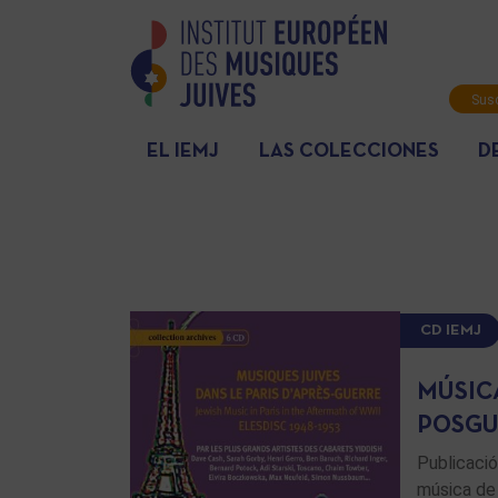
Susc
info
EL IEMJ
LAS COLECCIONES
D
CD IEMJ
MÚSICA
POSGUE
Publicació
música de 