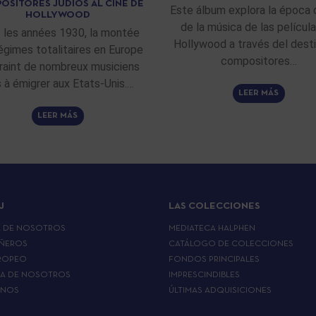
OSITORES JUDÍOS AL CINE DE
Este álbum explora la época 
HOLLYWOOD
de la música de las películ
 les années 1930, la montée
Hollywood a través del dest
égimes totalitaires en Europe
compositores…
raint de nombreux musiciens
fs à émigrer aux Etats-Unis.…
LEER MÁS
LEER MÁS
J
LAS COLECCIONES
A DE NOSOTROS
MEDIATECA HALPHEN
ÑEROS
CATÁLOGO DE COLECCIONES
ROPEO
FONDOS PRINCIPALES
LA DE NOSOTROS
IMPRESCINDIBLES
RNOS
ÚLTIMAS ADQUISICIONES