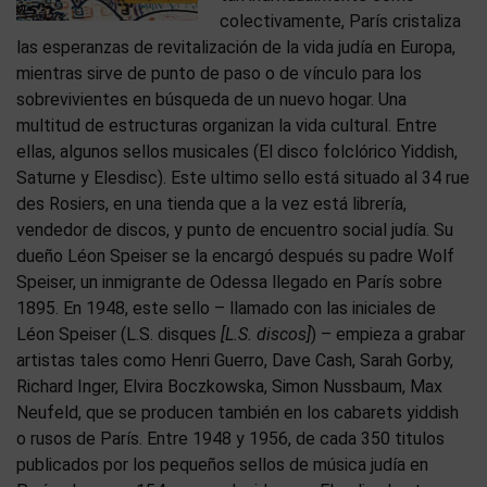
colectivamente, París cristaliza
las esperanzas de revitalización de la vida judía en Europa,
mientras sirve de punto de paso o de vínculo para los
sobrevivientes en búsqueda de un nuevo hogar. Una
multitud de estructuras organizan la vida cultural. Entre
ellas, algunos sellos musicales (El disco folclórico Yiddish,
Saturne y Elesdisc). Este ultimo sello está situado al 34 rue
des Rosiers, en una tienda que a la vez está librería,
vendedor de discos, y punto de encuentro social judía. Su
dueño Léon Speiser se la encargó después su padre Wolf
Speiser, un inmigrante de Odessa llegado en París sobre
1895. En 1948, este sello – llamado con las iniciales de
Léon Speiser (L.S. disques
[L.S. discos]
) – empieza a grabar
artistas tales como Henri Guerro, Dave Cash, Sarah Gorby,
Richard Inger, Elvira Boczkowska, Simon Nussbaum, Max
Neufeld, que se producen también en los cabarets yiddish
o rusos de París. Entre 1948 y 1956, de cada 350 titulos
publicados por los pequeños sellos de música judía en