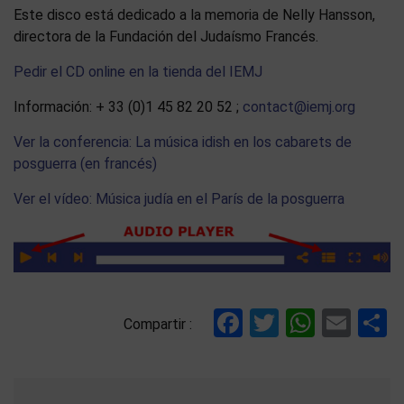
Este disco está dedicado a la memoria de Nelly Hansson,
directora de la Fundación del Judaísmo Francés.
Pedir el CD online en la tienda del IEMJ
Información: + 33 (0)1 45 82 20 52 ;
contact@iemj.org
Ver la conferencia: La música idish en los cabarets de
posguerra (en francés)
Ver el vídeo: Música judía en el París de la posguerra
Facebook
Twitter
Whats
Ema
C
Compartir :