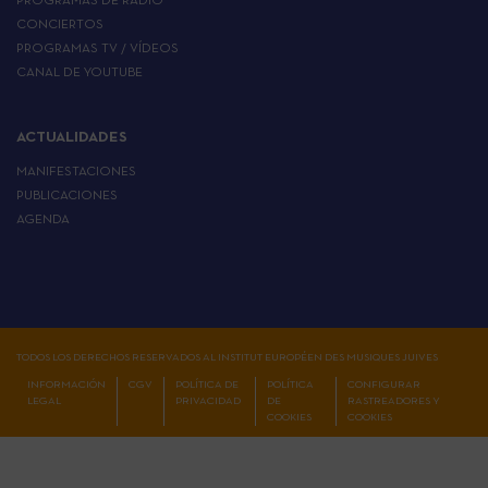
PROGRAMAS DE RADIO
CONCIERTOS
PROGRAMAS TV / VÍDEOS
CANAL DE YOUTUBE
ACTUALIDADES
MANIFESTACIONES
PUBLICACIONES
AGENDA
TODOS LOS DERECHOS RESERVADOS AL INSTITUT EUROPÉEN DES MUSIQUES JUIVES
INFORMACIÓN
CGV
POLÍTICA DE
POLÍTICA
CONFIGURAR
LEGAL
PRIVACIDAD
DE
RASTREADORES Y
COOKIES
COOKIES