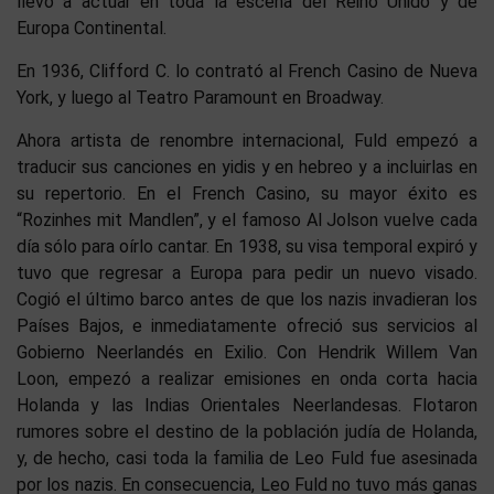
llevó a actuar en toda la escena del Reino Unido y de
Europa Continental.
En 1936, Clifford C. lo contrató al French Casino de Nueva
York, y luego al Teatro Paramount en Broadway.
Ahora artista de renombre internacional, Fuld empezó a
traducir sus canciones en yidis y en hebreo y a incluirlas en
su repertorio. En el French Casino, su mayor éxito es
“Rozinhes mit Mandlen”, y el famoso Al Jolson vuelve cada
día sólo para oírlo cantar. En 1938, su visa temporal expiró y
tuvo que regresar a Europa para pedir un nuevo visado.
Cogió el último barco antes de que los nazis invadieran los
Países Bajos, e inmediatamente ofreció sus servicios al
Gobierno Neerlandés en Exilio. Con Hendrik Willem Van
Loon, empezó a realizar emisiones en onda corta hacia
Holanda y las Indias Orientales Neerlandesas. Flotaron
rumores sobre el destino de la población judía de Holanda,
y, de hecho, casi toda la familia de Leo Fuld fue asesinada
por los nazis. En consecuencia, Leo Fuld no tuvo más ganas