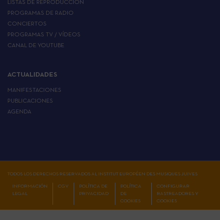
LISTAS DE REPRODUCCIÓN
PROGRAMAS DE RADIO
CONCIERTOS
PROGRAMAS TV / VÍDEOS
CANAL DE YOUTUBE
ACTUALIDADES
MANIFESTACIONES
PUBLICACIONES
AGENDA
TODOS LOS DERECHOS RESERVADOS AL INSTITUT EUROPÉEN DES MUSIQUES JUIVES
INFORMACIÓN
CGV
POLÍTICA DE
POLÍTICA
CONFIGURAR
LEGAL
PRIVACIDAD
DE
RASTREADORES Y
COOKIES
COOKIES