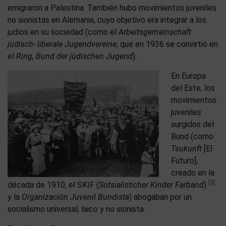
emigraron a Palestina. También hubo movimientos juveniles
no sionistas en Alemania, cuyo objetivo era integrar a los
judíos en su sociedad (como el
Arbeitsgemeinschaft
jüdisch- liberale Jugendvereine
, que en 1936 se convirtió en
el
Ring, Bund der jüdischen Jugend
).
En Europa
del Este, los
movimientos
juveniles
surgidos del
Bund (como
Tsukunft
[El
Futuro],
creado en la
[3]
década de 1910, el SKIF (
Sotsialisticher Kinder Farband
)
y la
Organización Juvenil Bundista
) abogaban por un
socialismo universal, laico y no sionista.