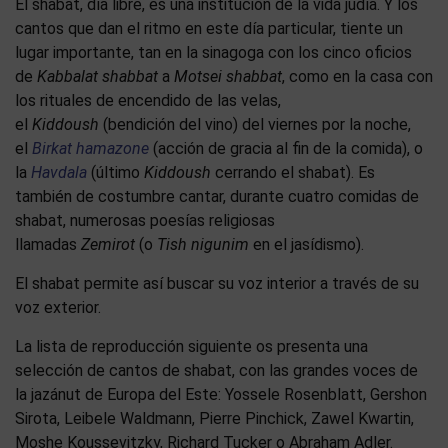
El shabat, día libre, es una institución de la vida judía. Y los
cantos que dan el ritmo en este día particular, tiente un
lugar importante, tan en la sinagoga con los cinco oficios
de
Kabbalat shabbat
a
Motsei shabbat
, como en la casa con
los rituales de encendido de las velas,
el
Kiddoush
(bendición del vino) del viernes por la noche,
el
Birkat hamazone
(acción de gracia al fin de la comida), o
la
Havdala
(último
Kiddoush
cerrando el shabat). Es
también de costumbre cantar, durante cuatro comidas de
shabat, numerosas poesías religiosas
llamadas
Zemirot
(o
Tish nigunim
en el jasídismo).
El shabat permite así buscar su voz interior a través de su
voz exterior.
La lista de reproducción siguiente os presenta una
selección de cantos de shabat, con las grandes voces de
la jazánut de Europa del Este: Yossele Rosenblatt, Gershon
Sirota, Leibele Waldmann, Pierre Pinchick, Zawel Kwartin,
Moshe Koussevitzky, Richard Tucker o Abraham Adler.