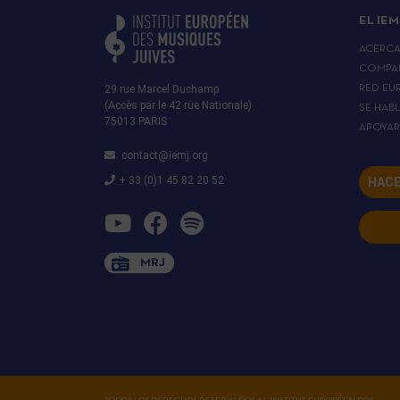
EL IEM
ACERC
COMPA
29 rue Marcel Duchamp
RED EU
(Accès par le 42 rue Nationale)
SE HAB
75013 PARIS
APOYA
contact@iemj.org
+ 33 (0)1 45 82 20 52
HACE
MRJ