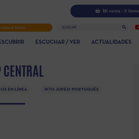
Mi cesta : 0 item
Buscar
ríbete al boletín
rmativo
ESCUBRIR
ESCUCHAR / VER
ACTUALIDADES
P CENTRAL
OS EN LÍNEA
RITO JUDEO-PORTUGUÉS