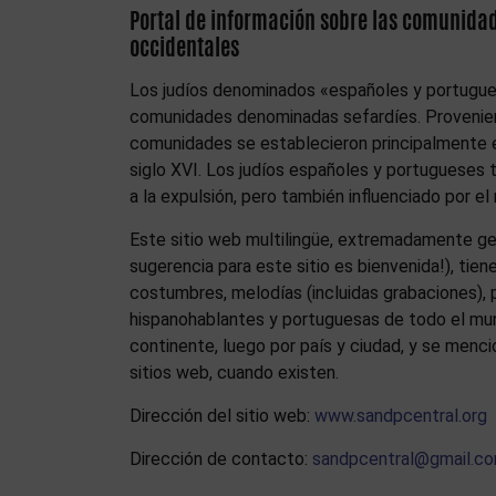
Portal de información sobre las comunidad
occidentales
Los judíos denominados «españoles y portugue
comunidades denominadas sefardíes. Provenient
comunidades se establecieron principalmente en
siglo XVI. Los judíos españoles y portugueses ti
a la expulsión, pero también influenciado por el r
Este sitio web multilingüe, extremadamente gen
sugerencia para este sitio es bienvenida!), tie
costumbres, melodías (incluidas grabaciones), 
hispanohablantes y portuguesas de todo el mu
continente, luego por país y ciudad, y se menc
sitios web, cuando existen.
Dirección del sitio web:
www.sandpcentral.org
Dirección de contacto:
sandpcentral@gmail.c