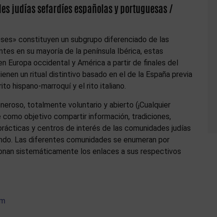
es judías sefardíes españolas y portuguesas /
ses» constituyen un subgrupo diferenciado de las
es en su mayoría de la península Ibérica, estas
 Europa occidental y América a partir de finales del
enen un ritual distintivo basado en el de la España previa
ito hispano-marroquí y el rito italiano.
eroso, totalmente voluntario y abierto (¡Cualquier
ne como objetivo compartir información, tradiciones,
prácticas y centros de interés de las comunidades judías
ndo. Las diferentes comunidades se enumeran por
ionan sistemáticamente los enlaces a sus respectivos
om