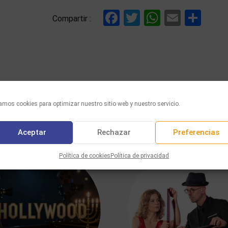
Facebook
Twitter
WhatsAp
Email
Com
Compartir :
mos cookies para optimizar nuestro sitio web y nuestro servicio.
TAMBIÉN LE GUSTARÁ
Aceptar
Rechazar
Preferencias
Política de cookies
Política de privacidad