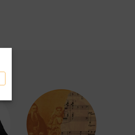
p
partir