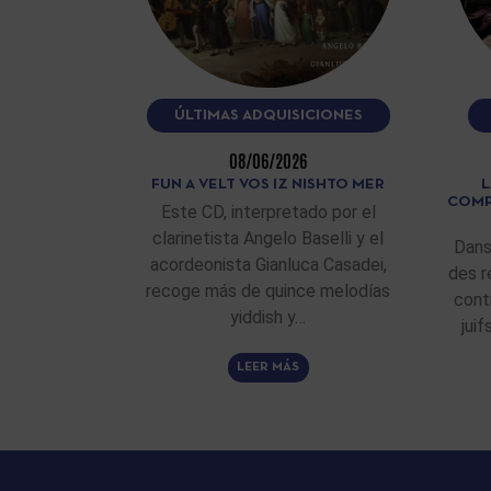
ÚLTIMAS ADQUISICIONES
08/06/2026
FUN A VELT VOS IZ NISHTO MER
L
COMP
Este CD, interpretado por el
clarinetista Angelo Baselli y el
Dans
acordeonista Gianluca Casadei,
des r
recoge más de quince melodías
cont
yiddish y…
jui
LEER MÁS