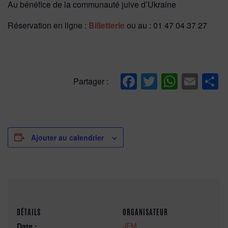
Au bénéfice de la communauté juive d’Ukraine
Réservation en ligne :
Billetterie
ou au : 01 47 04 37 27
Facebook
Twitter
Whats
Ema
P
Partager :
Ajouter au calendrier
DÉTAILS
ORGANISATEUR
JEM
Date :