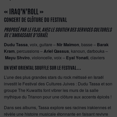
« IRAQ’N’ROLL »
CONCERT DE CLÔTURE DU FESTIVAL
PROPOSÉ PAR LE FSJU, AVEC LE SOUTIEN DES SERVICES CULTURELS
DE L’AMBASSADE D’ISRAËL
Dudu Tassa
, voix, guitare –
Nir Maimon
, basse –
Barak
Kram
, percussions –
Ariel Qassus
, kanoun, darbouka –
Mayu Shviro
, violoncelle, voix –
Eyal Yonati
, claviers
UN VENT ORIENTAL SOUFFLE SUR LE FESTIVAL…
L’une des plus grandes stars du rock métissé en Israël
investit le Festival des Cultures Juives : Dudu Tassa et son
groupe The Kuwaitis font vibrer les murs de la salle
mythique du Trianon pour une clôture aux accents épicés !
Dans ses albums, Tassa explore ses racines irakiennes et
révèle une histoire musicale étonnante en faisant revivre