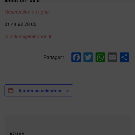
Réservation en ligne
01 44 92 78 05
billetterie@letrianon.fr
Facebook
Twitter
Whats
Ema
P
Partager :
Ajouter au calendrier
DÉTAILS