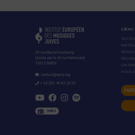
L’IEMJ
QUI SO
PARTEN
29 rue Marcel Duchamp
RÉSEAU
(Accès par le 42 rue Nationale)
PROGR
75013 PARIS
ON PAR
NOUS S
contact@iemj.org
+ 33 (0)1 45 82 20 52
FAIR
MRJ