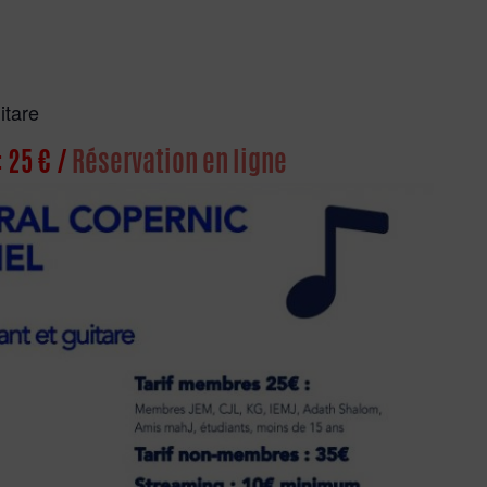
itare
 25 € /
Réservation en ligne