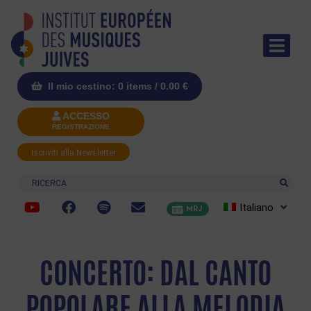
Il mio cestino: 0 items /
0.00
€
ACCESSO
REGISTRAZIONE
Iscriviti alla Newsletter
Ricerca
Italiano
MRJ
CONCERTO: DAL CANTO
POPOLARE ALLA MELODIA