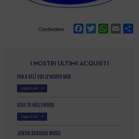
Facebook
Twitter
Whats
Ema
C
Condividere :
I NOSTRI ULTIMI ACQUISTI
FUN A VELT VOS IZ NISHTO MER
Leggi di più
EXILE TO HOLLYWOOD
Leggi di più
JEWISH BAROQUE MUSIC