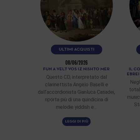
ULTIMI ACQUISTI
08/06/2026
FUN A VELT VOS IZ NISHTO MER
IL C
EBRE
Questo CD, interpretato dal
Negl
clarinettista Angelo Baselli e
total
dall’accordionista Gianluca Casadei,
musici
riporta più di una quindicina di
St
melodie yiddish e…
LEGGI DI PIÙ