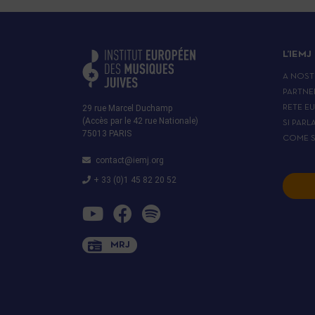
L’IEMJ
A NOST
PARTNE
29 rue Marcel Duchamp
RETE E
(Accès par le 42 rue Nationale)
SI PARL
75013 PARIS
COME S
contact@iemj.org
+ 33 (0)1 45 82 20 52
MRJ