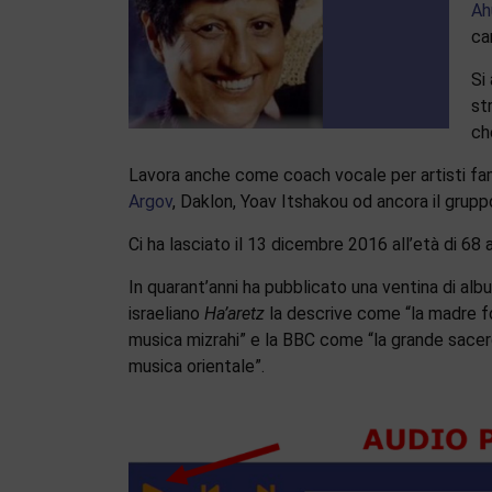
Ah
car
Si
st
ch
Lavora anche come coach vocale per artisti 
Argov
, Daklon, Yoav Itshakou od ancora il grup
Ci ha lasciato il 13 dicembre 2016 all’età di 68 a
In quarant’anni ha pubblicato una ventina di albu
israeliano
Ha’aretz
la descrive come “la madre f
musica mizrahi” e la BBC come “la grande sace
musica orientale”.