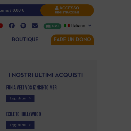
ACCESSO
items /
0.00
€
REGISTRAZIONE
Italiano
MRJ
BOUTIQUE
FARE UN DONO
I NOSTRI ULTIMI ACQUISTI
FUN A VELT VOS IZ NISHTO MER
Leggi di più
EXILE TO HOLLYWOOD
Leggi di più