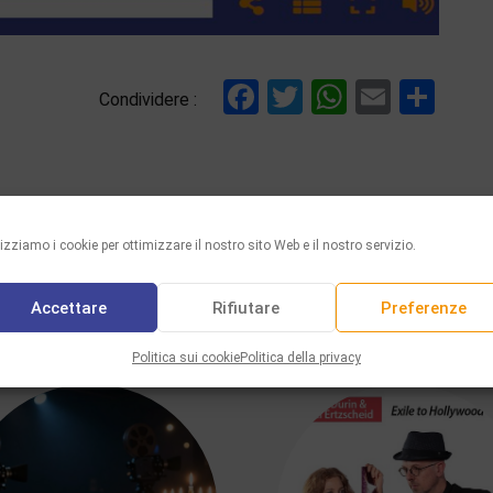
Facebook
Twitter
WhatsAp
Email
Con
Condividere :
lizziamo i cookie per ottimizzare il nostro sito Web e il nostro servizio.
Accettare
Rifiutare
Preferenze
VI PIACERÀ ANCHE
Politica sui cookie
Politica della privacy