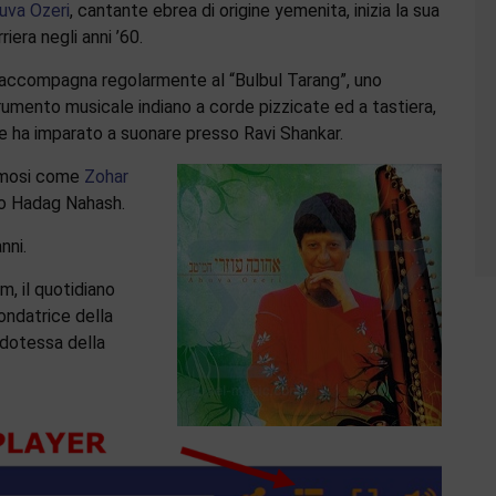
uva Ozeri
, cantante ebrea di origine yemenita, inizia la sua
riera negli anni ’60.
 accompagna regolarmente al “Bulbul Tarang”, uno
rumento musicale indiano a corde pizzicate ed a tastiera,
e ha imparato a suonare presso Ravi Shankar.
famosi come
Zohar
po Hadag Nahash.
nni.
m, il quotidiano
ondatrice della
rdotessa della