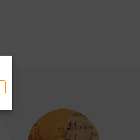
p
dividi