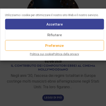
Utilizziamo i cookie per ottimizzare il nostro sito Web e il nostro servizio.
Accettare
Rifiutare
Preferenze
ARTICOLI DI FONDO
Politica sui cookie
Politica della privacy
02/06/2026
IL CONTRIBUTO DEI COMPOSITORI EBREI AL CINEMA
HOLLYWOODIANO
Negli anni '30, l'ascesa dei regimi totalitari in Europa
costinge molti musicisti ebrei all'emigrazione negli Stati
Uniti. Tra loro figurano…
LEGGI DI PIÙ