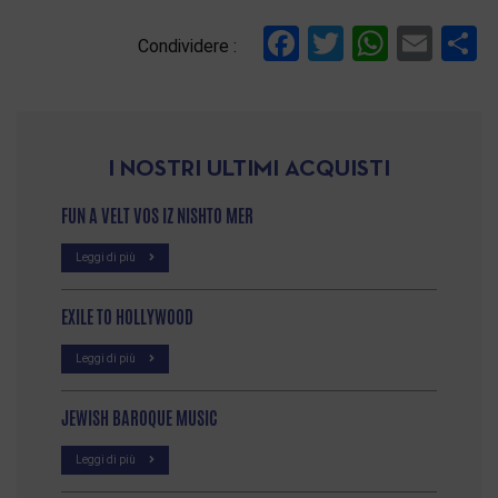
Facebook
Twitter
Whats
Ema
C
Condividere :
I NOSTRI ULTIMI ACQUISTI
FUN A VELT VOS IZ NISHTO MER
Leggi di più
EXILE TO HOLLYWOOD
Leggi di più
JEWISH BAROQUE MUSIC
Leggi di più