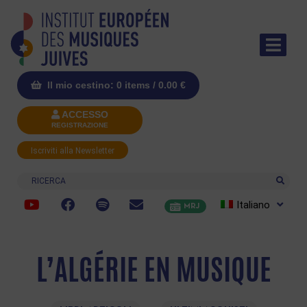
Il mio cestino: 0 items /
0.00
€
ACCESSO
REGISTRAZIONE
Iscriviti alla Newsletter
Ricerca
Italiano
MRJ
L’ALGÉRIE EN MUSIQUE