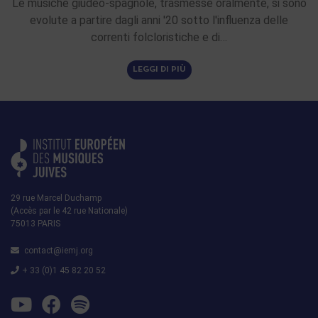
Le musiche giudeo-spagnole, trasmesse oralmente, si sono
evolute a partire dagli anni '20 sotto l'influenza delle
correnti folcloristiche e di…
LEGGI DI PIÙ
29 rue Marcel Duchamp
(Accès par le 42 rue Nationale)
75013 PARIS
contact@iemj.org
+ 33 (0)1 45 82 20 52