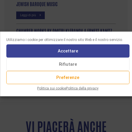
JEWISH BAROQUE MUSIC
Leggi di più
CHAMBER WORKS BY DMITRI KLEBANOV & ERNEST KANITZ
Utilizziamo i cookie per ottimizzare il nostro sito Web e il nostro servizio.
Leggi di più
Accettare
Rifiutare
Preferenze
Politica sui cookie
Politica della privacy
VI PIACERÀ ANCHE