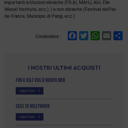
importanti istituzioni ebraiche (FSJU, MAHJ, AIU, Elie
Wiesel Institute, ecc.). ) e non ebraiche (Festival dell’Ile-
de-France, Municipio di Parigi, ecc.).
Facebook
Twitter
Whats
Ema
C
Condividere :
I NOSTRI ULTIMI ACQUISTI
FUN A VELT VOS IZ NISHTO MER
Leggi di più
EXILE TO HOLLYWOOD
Leggi di più