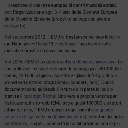
– creazione di una rete europea di centri musicali ebraici,
con l’organizzazione ogni 3-4 anni delle Giornate Europee
delle Musiche Ebraiche (progetto ad oggi non ancora
realizzato).
Nel settembre 2012, l’IEMJ si trasferisce nei suoi locali in
rue Nationale – Parigi 13 e continua il suo lavoro sulle
musiche ebraiche su scala più ampia.
Nel 2016, l’IEMJ ha celebrato il
suo decimo anniversario
. Le
sue collezioni musicali comprendono oggi quasi 80.000 file
sonori, 150.000 pagine di spartiti, migliaia di foto, video e
archivi vari (lettere, programmi di concerti, ecc.). Questi
documenti sono accessibili in tutto o in parte in loco o
tramite il
catalogo Rachel
. Una vera e propria vetrina per
l’istituzione, il sito web IEMJ attira quasi 100.000 visitatori
all’anno. Infine, l’IEMJ organizza ogni anno il
suo grande
concerto di gala
ed una
decina di eventi
(laboratori di canto,
conferenze, simposi, concerti) in collaborazione con le più