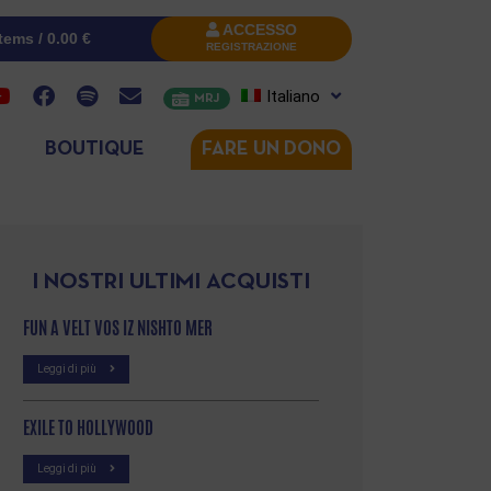
ACCESSO
items /
0.00
€
REGISTRAZIONE
Italiano
MRJ
BOUTIQUE
FARE UN DONO
I NOSTRI ULTIMI ACQUISTI
FUN A VELT VOS IZ NISHTO MER
Leggi di più
EXILE TO HOLLYWOOD
Leggi di più