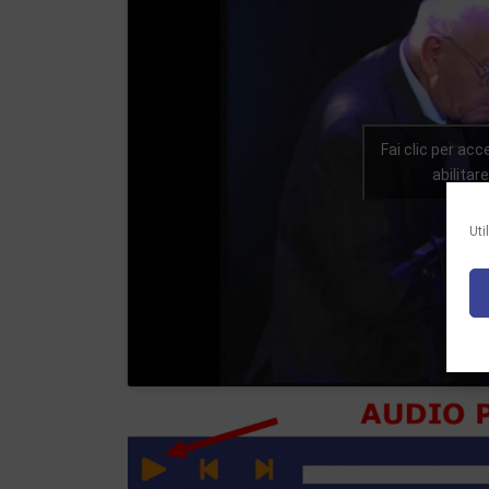
Fai clic per acc
abilita
Uti