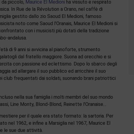
n da piccolo,
Maurice El Medioni
ha vissuto e respirato
sica. In Rue de la Révolution a Orano, nel caffè di
miglia gestito dallo zio Saoud El Medioni, famoso
sicista noto come Saoud l’Oranais, Maurice El Medioni si
confrontato con i musicisti più dotati della tradizione
abo-andalusa.
l’età di 9 anni si avvicina al pianoforte, strumento
galatogli dal fratello maggiore. Suona ad orecchio e si
ercita con passione ed eclettismo. Dopo lo sbarco degli
aggia ad allargare il suo pubblico ed arricchire il suo
ei club frequentati dai soldati, suonando brani patriottici
ncluso nella sua famiglia i molti membri del suo mondo
abassi, Line Monty, Blond-Blond, Reinette l’Oranaise…
mestiere per il quale era stato formato: la sartoria. Per
vato nel 1962, e infine a Marsiglia nel 1967, Maurice El
le sue due attività.