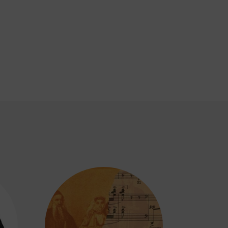
p
dividi