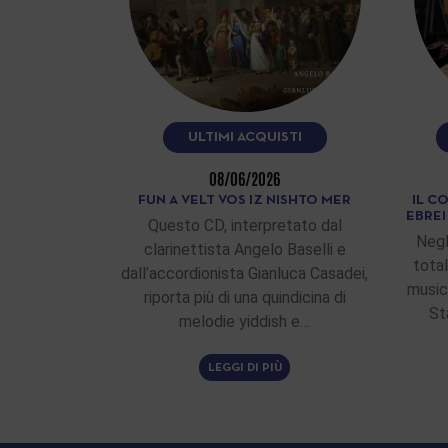
ULTIMI ACQUISTI
08/06/2026
FUN A VELT VOS IZ NISHTO MER
IL C
EBRE
Questo CD, interpretato dal
Negl
clarinettista Angelo Baselli e
total
dall’accordionista Gianluca Casadei,
musici
riporta più di una quindicina di
St
melodie yiddish e…
LEGGI DI PIÙ