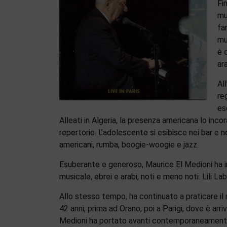
Fi
mu
fa
mu
è 
ar
Al
re
es
Alleati in Algeria, la presenza americana lo incor
repertorio. L’adolescente si esibisce nei bar e n
americani, rumba, boogie-woogie e jazz.
Esuberante e generoso, Maurice El Medioni ha i
musicale, ebrei e arabi, noti e meno noti: Lili L
Allo stesso tempo, ha continuato a praticare il 
42 anni, prima ad Orano, poi a Parigi, dove è arri
Medioni ha portato avanti contemporaneamente 