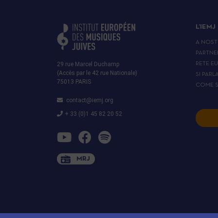
L’IEMJ
A NOST
PARTNE
29 rue Marcel Duchamp
RETE E
(Accès par le 42 rue Nationale)
SI PARL
75013 PARIS
COME S
contact@iemj.org
+ 33 (0)1 45 82 20 52
MRJ