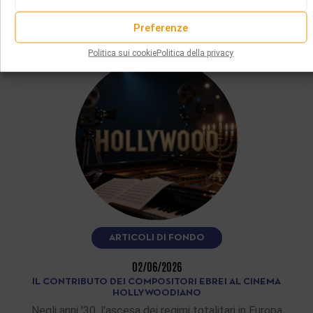
quindicina di melodie yiddish e…
Preferenze
LEGGI DI PIÙ
Politica sui cookie
Politica della privacy
ARTICOLI DI FONDO
02/06/2026
IL CONTRIBUTO DEI COMPOSITORI EBREI AL CINEMA
HOLLYWOODIANO
Negli anni '30, l'ascesa dei regimi totalitari in Europa