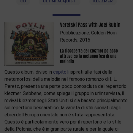
CD
ULTIMI ACQUISTI
KLEZMER
Veretski Pass with Joel Rubin
Pubblicazione: Golden Horn
Records, 2015
La riscoperta del klezmer polacco
attraverso la metamorfosi di una
melodia
Questo album, diviso in
capitoli
ispirati alle fasi della
metamorfosi della melodia nel famoso romanzo di I. L.
Peretz, presenta una parte poco conosciuta del repertorio
klezmer. Sebbene, come spiega il gruppo in un’intervista, il
revival klezmer negli Stati Uniti si sia basato principalmente
sul repertorio bessarabico, la varietà di stili suonati dagli
ebrei dell’Europa orientale non è stata rappresentata.
Questo è particolarmente vero per il repertorio e lo stile
della Polonia, che è in gran parte rurale e per la quale ci