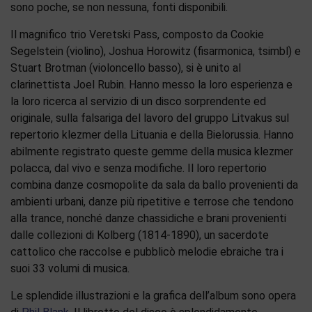
sono poche, se non nessuna, fonti disponibili.
Il magnifico trio Veretski Pass, composto da Cookie
Segelstein (violino), Joshua Horowitz (fisarmonica, tsimbl) e
Stuart Brotman (violoncello basso), si è unito al
clarinettista Joel Rubin. Hanno messo la loro esperienza e
la loro ricerca al servizio di un disco sorprendente ed
originale, sulla falsariga del lavoro del gruppo Litvakus sul
repertorio klezmer della Lituania e della Bielorussia. Hanno
abilmente registrato queste gemme della musica klezmer
polacca, dal vivo e senza modifiche. Il loro repertorio
combina danze cosmopolite da sala da ballo provenienti da
ambienti urbani, danze più ripetitive e terrose che tendono
alla trance, nonché danze chassidiche e brani provenienti
dalle collezioni di Kolberg (1814-1890), un sacerdote
cattolico che raccolse e pubblicò melodie ebraiche tra i
suoi 33 volumi di musica.
Le splendide illustrazioni e la grafica dell’album sono opera