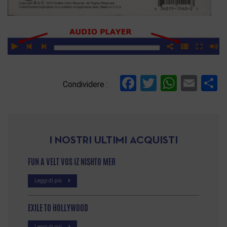
Facebook
Twitter
Whats
Ema
C
Condividere :
I NOSTRI ULTIMI ACQUISTI
FUN A VELT VOS IZ NISHTO MER
Leggi di più
EXILE TO HOLLYWOOD
Leggi di più