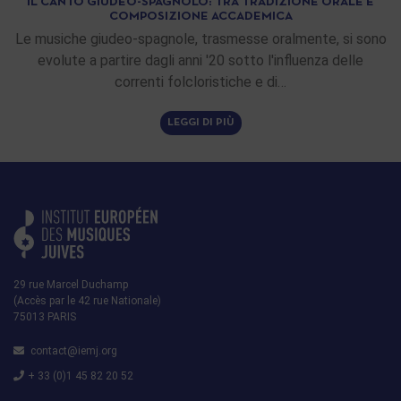
IL CANTO GIUDEO-SPAGNOLO: TRA TRADIZIONE ORALE E
COMPOSIZIONE ACCADEMICA
Le musiche giudeo-spagnole, trasmesse oralmente, si sono
evolute a partire dagli anni '20 sotto l'influenza delle
correnti folcloristiche e di…
LEGGI DI PIÙ
29 rue Marcel Duchamp
(Accès par le 42 rue Nationale)
75013 PARIS
contact@iemj.org
+ 33 (0)1 45 82 20 52