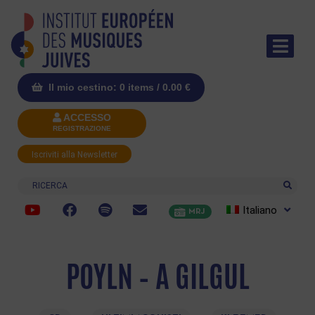
Il mio cestino: 0 items /
0.00
€
ACCESSO
REGISTRAZIONE
Iscriviti alla Newsletter
Ricerca
Italiano
MRJ
POYLN – A GILGUL