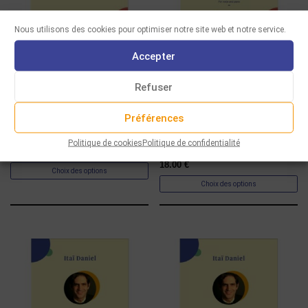
Nous utilisons des cookies pour optimiser notre site web et notre service.
Accepter
PARTITIONS
PARTITIONS
Refuser
DANIEL – KHANUKA
DANIEL – SEPT MÉLODIES
MEDLEY N°2, POUR
LITURGIQUES DE
Préférences
CHŒUR ET PIANO
SHABBAT, FÊTES ET DEUIL,
POUR VOIX ET PIANO
Politique de cookies
Politique de confidentialité
6.00
€
18.00
€
Choix des options
Choix des options