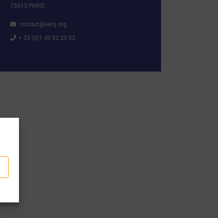
75013 PARIS
contact@iemj.org
+ 33 (0)1 45 82 20 52
p
tager