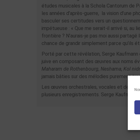
études musicales à la Schola Cantorum de Pari
les années d’après-guerre, la vision d’une ph
basculer ses certitudes vers un questionnemen
impétueuse : « Que me serait-il arrivé si, au li
frontière ? N’aurais-je pas moi aussi partagé l
chance de grandir simplement parce qu’ils éta
Porté par cette révélation, Serge Kaufmann 
juive en composant des œuvres aux noms év
Maharam de Rothenbourg
,
Neshama
,
Kol nid
jamais bâties sur des mélodies purement tradi
Les œuvres orchestrales, vocales et de mus
Nou
plusieurs enregistrements. Serge Kaufmann e