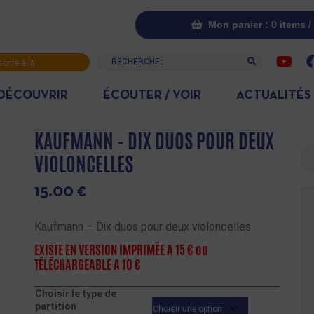
Mon panier : 0 items /
Recherche
scrire à la
letter
DÉCOUVRIR
ÉCOUTER / VOIR
ACTUALITÉS
KAUFMANN – DIX DUOS POUR DEUX
Re
VIOLONCELLES
15.00
€
Kaufmann – Dix duos pour deux violoncelles
EXISTE EN VERSION IMPRIMÉE A 15 € ou
TÉLÉCHARGEABLE A 10 €
Choisir le type de
partition