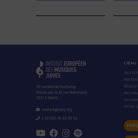
L’IEMJ
QUI SO
PARTEN
29 rue Marcel Duchamp
RÉSEAU
(Accès par le 42 rue Nationale)
PROGR
75013 PARIS
ON PAR
NOUS S
contact@iemj.org
+ 33 (0)1 45 82 20 52
FAIR