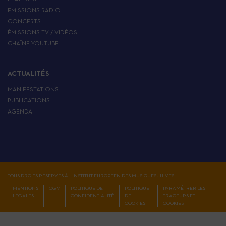
EMISSIONS RADIO
CONCERTS
ÉMISSIONS TV / VIDÉOS
CHAÎNE YOUTUBE
ACTUALITÉS
MANIFESTATIONS
PUBLICATIONS
AGENDA
TOUS DROITS RÉSERVÉS À L'INSTITUT EUROPÉEN DES MUSIQUES JUIVES
MENTIONS
CGV
POLITIQUE DE
POLITIQUE
PARAMÉTRER LES
LÉGALES
CONFIDENTIALITÉ
DE
TRACEURS ET
COOKIES
COOKIES