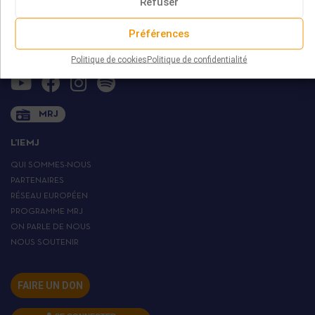
Refuser
75013 PARIS
contact@iemj.org
Préférences
+ 33 (0)1 45 82 20 52
Politique de cookies
Politique de confidentialité
MRJ
L’IEMJ
QUI SOMMES-NOUS
PARTENAIRES
RÉSEAU EUROPÉEN
PROGRAMME MRJ
ON PARLE DE NOUS
NOUS SOUTENIR
FAIRE UN DON