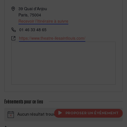
Adresse
39 Quai d'Anjou
Paris
,
75004
Recevoir l’Itinéraire à suivre
Téléphone
01 46 33 48 65
Site
https://www.theatre-ilesaintlouis.com/
web
Évènements pour ce lieu
PROPOSER UN ÉVÉNEMENT
Aucun résultat trouvé.
Notice