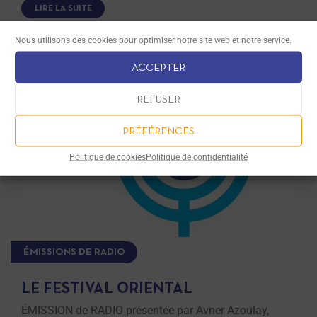
LIRE LA SUITE
Nous utilisons des cookies pour optimiser notre site web et notre service.
ACCEPTER
REFUSER
PRÉFÉRENCES
Politique de cookies
Politique de confidentialité
ÉMISSIONS DE RADIO
LE FESTIVAL ORIENTAL
ÉMISSION de RADIO présentée par Avner Azoulay,