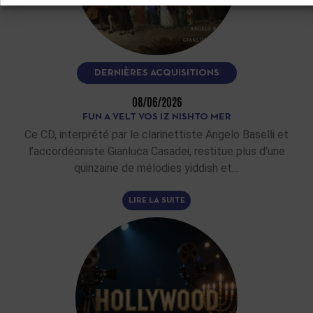
DERNIÈRES ACQUISITIONS
08/06/2026
FUN A VELT VOS IZ NISHTO MER
Ce CD, interprété par le clarinettiste Angelo Baselli et
l’accordéoniste Gianluca Casadei, restitue plus d’une
quinzaine de mélodies yiddish et…
LIRE LA SUITE