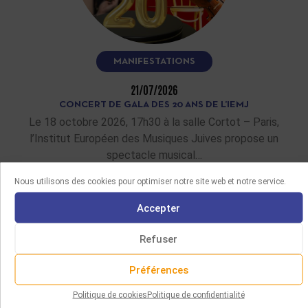
MANIFESTATIONS
21/07/2026
CONCERT DE GALA DES 20 ANS DE L’IEMJ
Le 18 octobre 2026, 17h30 à la salle Cortot – Paris,
l’Institut Européen des Musiques Juives propose un
spectacle musical…
Nous utilisons des cookies pour optimiser notre site web et notre service.
LIRE LA SUITE
Accepter
Refuser
Préférences
Politique de cookies
Politique de confidentialité