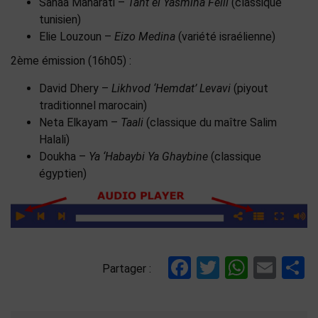
Sanaa Maharati –
Taht el Yasmina Felil
(classique
tunisien)
Elie Louzoun –
Eizo Medina
(variété israélienne)
2ème émission (16h05) :
David Dhery –
Likhvod ‘Hemdat’ Levavi
(piyout
traditionnel marocain)
Neta Elkayam –
Taali
(classique du maître Salim
Halali)
Doukha –
Ya ‘Habaybi Ya Ghaybine
(classique
égyptien)
Facebook
Twitter
Whats
Ema
P
Partager :