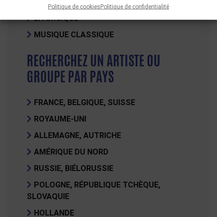
JUDÉO-ESPAGNOL, MUSIQUE SÉPHARADE
Politique de cookies
Politique de confidentialité
LITURGIQUE
MUSIQUE CLASSIQUE
RECHERCHEZ UN ARTISTE OU
GROUPE PAR PAYS
FRANCE, BELGIQUE, SUISSE
ROYAUME-UNI
ALLEMAGNE, AUTRICHE
AMÉRIQUE DU NORD
RUSSIE, BIÉLORUSSIE
POLOGNE, RÉPUBLIQUE TCHÈQUE,
SLOVAQUIE
HOLLANDE