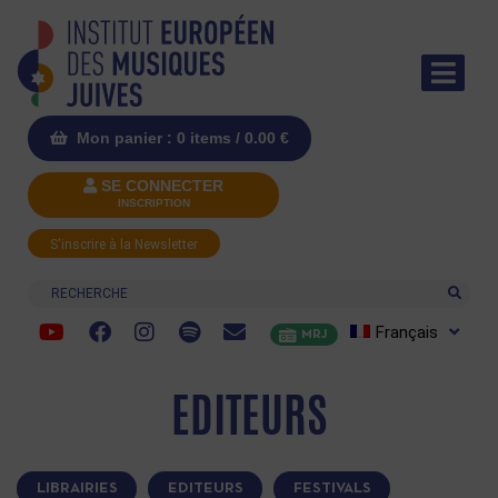
Mon panier : 0 items /
0.00
€
SE CONNECTER
INSCRIPTION
S'inscrire à la Newsletter
Recherche
Français
MRJ
EDITEURS
LIBRAIRIES
EDITEURS
FESTIVALS