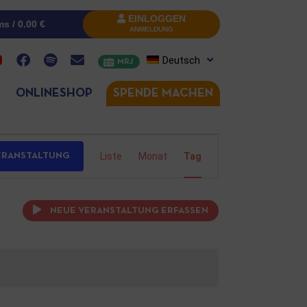
EINLOGGEN
ms /
0.00
€
ANMELDUNG
Deutsch
MRJ
ONLINESHOP
SPENDE MACHEN
Veranstaltung
Ansichten-
Liste
Monat
Tag
ERANSTALTUNG
Navigation
NEUE VERANSTALTUNG ERFASSEN