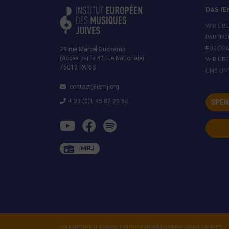
DAS IE
WIR ÜB
PARTNE
29 rue Marcel Duchamp
EUROPÄ
(Accès par le 42 rue Nationale)
WIR ÜB
75013 PARIS
UNS UN
contact@iemj.org
+ 33 (0)1 45 82 20 52
SPEN
MRJ
ALLE RECHTE SIND DEM INSTITUT EUROPÉEN DES MUSIQUES JUIVES