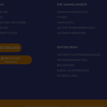
MJ
DIE SAMMLUNGEN
ER UNS
SAMMLUNGSKATALOG
RS
FONDS
ISCHES NETZWERK
HIGHLIGHTS
ER UNS
LETZTE NEUERWERBUNGEN
TERSTÜTZEN
HALPHEN-MEDIATHEK
DE MACHEN
ENTDECKEN
GEFÜHRTE SEITENRUNDGÄNGE
EINLOGGEN
HINTERGRUNDARTIKEL
ANMELDUNG
BIOGRAFIEN
KURSE / KONFERENZEN
EXTERNE LINKS
RECHTLICHE INFORMATIONEN
CGV
DATENSCHUTZRICHTLINIE