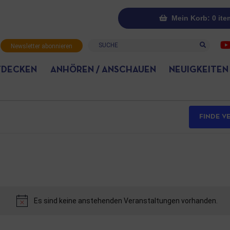
Mein Korb: 0 ite
Suche
Newsletter abonnieren
TDECKEN
ANHÖREN / ANSCHAUEN
NEUIGKEITEN
FINDE V
Es sind keine anstehenden Veranstaltungen vorhanden.
Hinweis