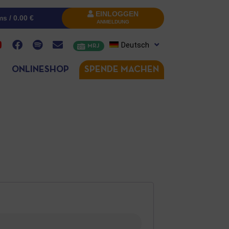
EINLOGGEN
ms /
0.00
€
ANMELDUNG
Deutsch
MRJ
ONLINESHOP
SPENDE MACHEN