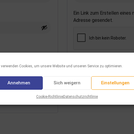
Ein Link zum Erstellen eines
Adresse gesendet.
Vos données personnelles se
 verwenden Cookies, um unsere Website und unseren Service zu optimieren.
au cours de votre visite du s
et pour d’autres raisons déc
Annehmen
Sich weigern
Einstellungen
Registrieren
Cookie-Richtlinie
Datenschutzrichtlinie