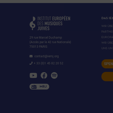
DAS IE
WIR ÜB
PARTNE
29 rue Marcel Duchamp
EUROPÄ
(Accès par le 42 rue Nationale)
WIR ÜB
75013 PARIS
UNS UN
contact@iemj.org
+ 33 (0)1 45 82 20 52
SPEN
MRJ