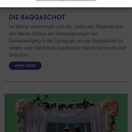
HINTERGRUNDARTIKEL
DIE BAQQASCHOT
Im Winter versammeln sich die Juden des Maghreb und
des Nahen Ostens am Samstagmorgen vor
Sonnenaufgang in der Synagoge, um die Baqqaschot zu
singen, eine Sammlung liturgischer, manchmal mystischer
Gedichte …
MEHR LESEN