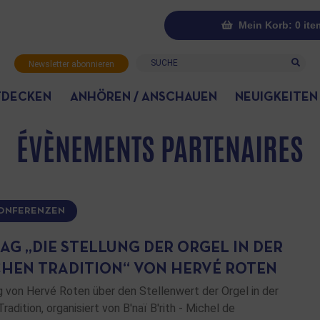
Mein Korb: 0 ite
Suche
Newsletter abonnieren
TDECKEN
ANHÖREN / ANSCHAUEN
NEUIGKEITEN
ÉVÈNEMENTS PARTENAIRES
KONFERENZEN
AG „DIE STELLUNG DER ORGEL IN DER
CHEN TRADITION“ VON HERVÉ ROTEN
g von Hervé Roten über den Stellenwert der Orgel in der
radition, organisiert von B'naï B'rith - Michel de