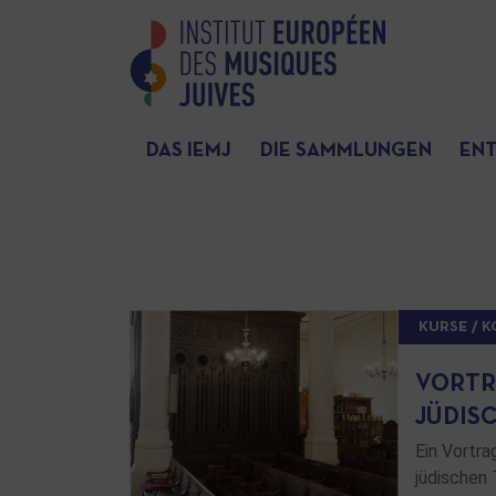
DAS IEMJ
DIE SAMMLUNGEN
EN
KURSE / 
VORTR
JÜDIS
Ein Vortra
jüdischen T