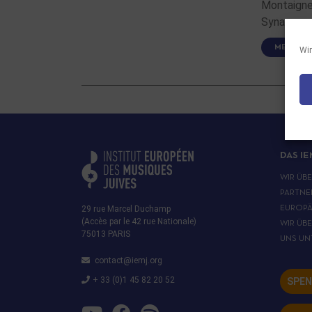
Montaigne
Synagoge 
MEHR LE
Wir
DAS IE
WIR ÜB
PARTNE
29 rue Marcel Duchamp
EUROPÄ
(Accès par le 42 rue Nationale)
WIR ÜB
75013 PARIS
UNS UN
contact@iemj.org
+ 33 (0)1 45 82 20 52
SPEN