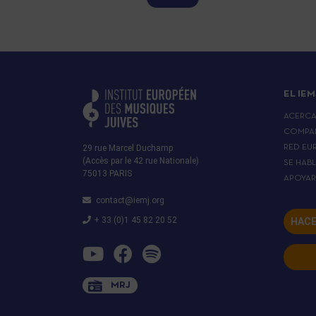
EL IEM
ACERC
COMPA
29 rue Marcel Duchamp
RED EU
(Accès par le 42 rue Nationale)
SE HAB
75013 PARIS
APOYA
contact@iemj.org
+ 33 (0)1 45 82 20 52
HACE
MRJ