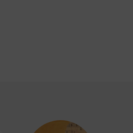
p
partir