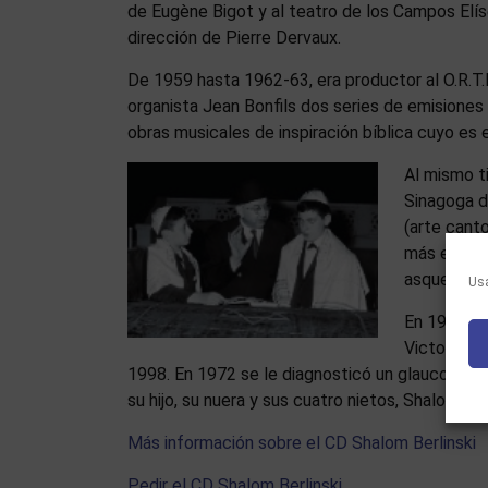
de Eugène Bigot y al teatro de los Campos Elíse
dirección de Pierre Dervaux.
De 1959 hasta 1962-63, era productor al O.R.T.
organista Jean Bonfils dos series de emisiones 
obras musicales de inspiración bíblica cuyo es el
Al mismo t
Sinagoga d
(arte canto
más especí
asquenazí.
Usa
En 1979, de
Victoria p
1998. En 1972 se le diagnosticó un glaucoma y 
su hijo, su nuera y sus cuatro nietos, Shalom Be
Más información sobre el CD Shalom Berlinski
Pedir el CD Shalom Berlinski