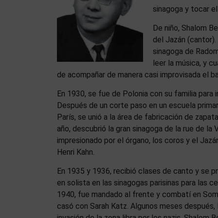
sinagoga y tocar el 
De niño, Shalom Ber
del Jazán (cantor).
sinagoga de Radom 
leer la música, y c
de acompañar de manera casi improvisada el baal 
En 1930, se fue de Polonia con su familia para i
Después de un corte paso en un escuela primaria
París, se unió a la área de fabricación de zapat
año, descubrió la gran sinagoga de la rue de la 
impresionado por el órgano, los coros y el Jazá
Henri Kahn.
En 1935 y 1936, recibió clases de canto y se p
en solista en las sinagogas parisinas para las 
1940, fue mandado al frente y combatí en Somm
casó con Sarah Katz. Algunos meses después, l
invasión de la zona libra por los nazis, Shalom 