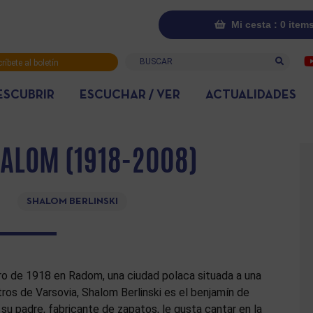
Mi cesta : 0 item
Buscar
ríbete al boletín
rmativo
ESCUBRIR
ESCUCHAR / VER
ACTUALIDADES
HALOM (1918-2008)
SHALOM BERLINSKI
ro de 1918 en Radom, una ciudad polaca situada a una
ros de Varsovia, Shalom Berlinski es el benjamín de
su padre, fabricante de zapatos, le gusta cantar en la