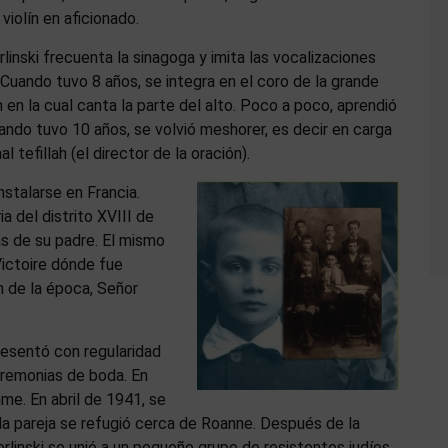
violín en aficionado.
linski frecuenta la sinagoga y imita las vocalizaciones
 Cuando tuvo 8 años, se integra en el coro de la grande
en la cual canta la parte del alto. Poco a poco, aprendió
uando tuvo 10 años, se volvió meshorer, es decir en carga
tefillah (el director de la oración).
nstalarse en Francia.
 del distrito XVIII de
as de su padre. El mismo
Victoire dónde fue
n de la época, Señor
resentó con regularidad
ceremonias de boda. En
e. En abril de 1941, se
a pareja se refugió cerca de Roanne. Después de la
Berlinski se unió a un pequeño grupo de resistentes judíos