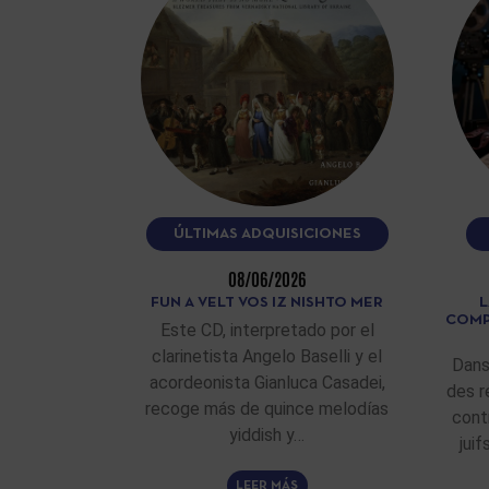
ÚLTIMAS ADQUISICIONES
08/06/2026
FUN A VELT VOS IZ NISHTO MER
L
COMP
Este CD, interpretado por el
clarinetista Angelo Baselli y el
Dans
acordeonista Gianluca Casadei,
des r
recoge más de quince melodías
cont
yiddish y…
jui
LEER MÁS