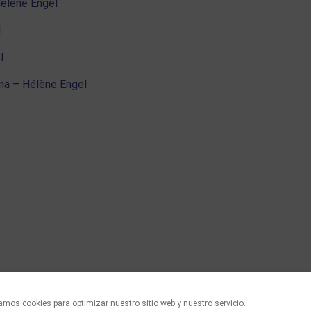
Hélène Engel
l
l
na – Hélène Engel
mos cookies para optimizar nuestro sitio web y nuestro servicio.