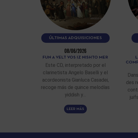
ÚLTIMAS ADQUISICIONES
08/06/2026
FUN A VELT VOS IZ NISHTO MER
L
COMP
Este CD, interpretado por el
clarinetista Angelo Baselli y el
Dans
acordeonista Gianluca Casadei,
des r
recoge más de quince melodías
cont
yiddish y…
jui
LEER MÁS