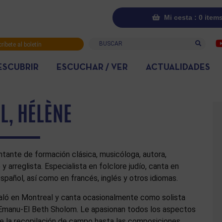
Mi cesta : 0 item
Buscar
ríbete al boletín
rmativo
ESCUBRIR
ESCUCHAR / VER
ACTUALIDADES
L, HÉLÈNE
tante de formación clásica, musicóloga, autora,
y arreglista. Especialista en folclore judío, canta en
spañol, así como en francés, inglés y otros idiomas.
taló en Montreal y canta ocasionalmente como solista
 Emanu-El Beth Sholom. Le apasionan todos los aspectos
de la recopilación de campo hasta las composiciones