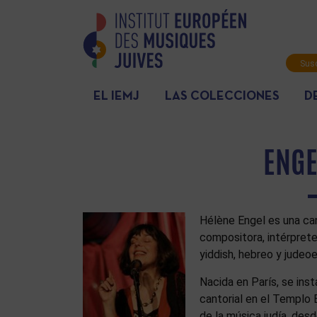
Susc
info
EL IEMJ
LAS COLECCIONES
D
ENGE
Hélène Engel es una can
compositora, intérprete 
yiddish, hebreo y judeoe
Nacida en París, se ins
cantorial en el Templo
de la música judía, des