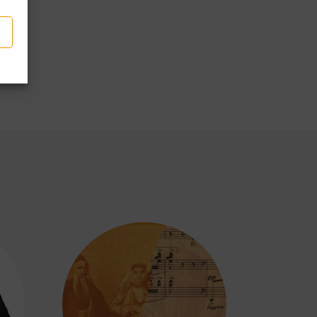
p
partir