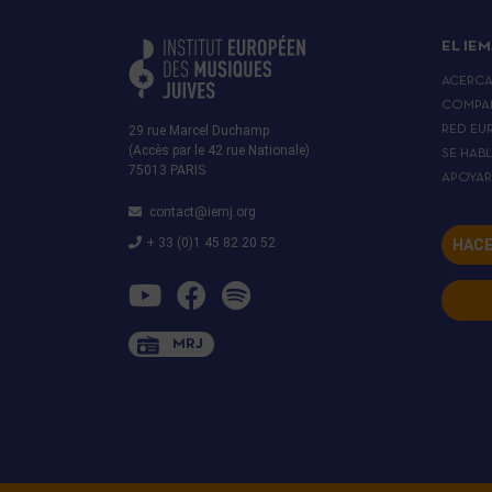
EL IEM
ACERC
COMPA
29 rue Marcel Duchamp
RED EU
(Accès par le 42 rue Nationale)
SE HAB
75013 PARIS
APOYA
contact@iemj.org
+ 33 (0)1 45 82 20 52
HACE
MRJ