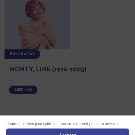
BIOGRAFÍAS
MONTY, LINE (1926-2003)
…
LEER MÁS
Usamos cookies para optimizar nuestro sitio web y nuestro servicio.