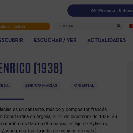
Mi cesta : 0 item
Buscar
ríbete al boletín
rmativo
ESCUBRIR
ESCUCHAR / VER
ACTUALIDADES
ENRICO (1938)
CESA
ENRICO MACIAS
ORIENTAL
Macias es un cantante, músico y compositor francés
n Constantina en Argelia, el 11 de diciembre de 1938. Su
o nombre es Gaston Ghrenassia, es hijo de Sylvain y
Zaouch, una familia judía de músicos de maluf.