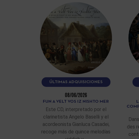
ÚLTIMAS ADQUISICIONES
08/06/2026
FUN A VELT VOS IZ NISHTO MER
L
COMP
Este CD, interpretado por el
clarinetista Angelo Baselli y el
Dans
acordeonista Gianluca Casadei,
des r
recoge más de quince melodías
cont