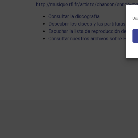
http://musique.rfi.fr/artiste/chanson/enrico-m
Consultar la discografía
Usa
Descubrir los discos y las partituras de
Escuchar la lista de reproducción dedica
Consultar nuestros archivos sobre Enrico