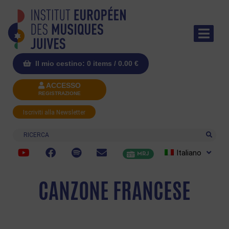
Il mio cestino: 0 items /
0.00
€
ACCESSO
REGISTRAZIONE
Iscriviti alla Newsletter
Ricerca
Italiano
MRJ
CANZONE FRANCESE