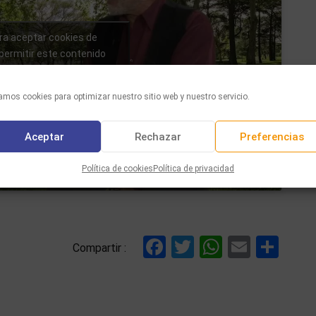
ara aceptar cookies de
permitir este contenido
mos cookies para optimizar nuestro sitio web y nuestro servicio.
Aceptar
Rechazar
Preferencias
Política de cookies
Política de privacidad
Facebook
Twitter
WhatsAp
Email
Com
Compartir :