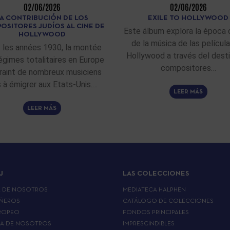
02/06/2026
02/06/2026
A CONTRIBUCIÓN DE LOS
EXILE TO HOLLYWOOD
OSITORES JUDÍOS AL CINE DE
Este álbum explora la época 
HOLLYWOOD
de la música de las películ
 les années 1930, la montée
Hollywood a través del dest
égimes totalitaires en Europe
compositores…
raint de nombreux musiciens
fs à émigrer aux Etats-Unis.…
LEER MÁS
LEER MÁS
J
LAS COLECCIONES
A DE NOSOTROS
MEDIATECA HALPHEN
ÑEROS
CATÁLOGO DE COLECCIONES
ROPEO
FONDOS PRINCIPALES
LA DE NOSOTROS
IMPRESCINDIBLES