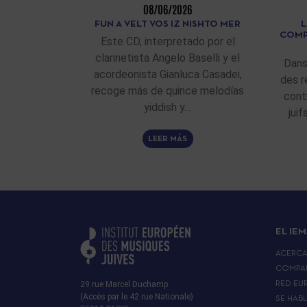
08/06/2026
FUN A VELT VOS IZ NISHTO MER
L
COMP
Este CD, interpretado por el
clarinetista Angelo Baselli y el
Dans
acordeonista Gianluca Casadei,
des r
recoge más de quince melodías
cont
yiddish y…
jui
LEER MÁS
EL IEM
ACERC
COMPA
29 rue Marcel Duchamp
RED EU
(Accès par le 42 rue Nationale)
SE HAB