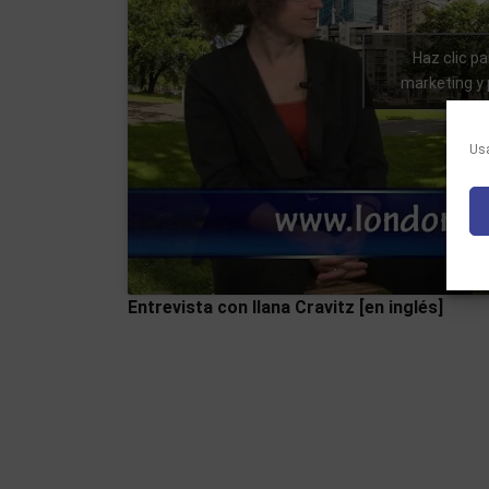
Haz clic p
marketing y 
Usa
Entrevista con Ilana Cravitz [en inglés]