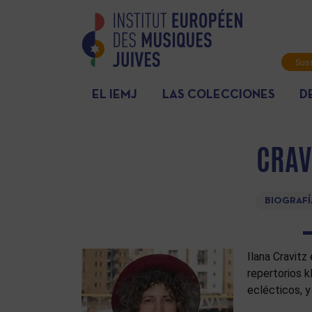
Susc
info
EL IEMJ
LAS COLECCIONES
D
CRAV
BIOGRAFÍ
Ilana Cravitz
repertorios k
eclécticos, y