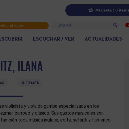
Mi cesta : 0 item
Buscar
ríbete al boletín
rmativo
ESCUBRIR
ESCUCHAR / VER
ACTUALIDADES
ITZ, ILANA
AS
KLEZMER
 es violinista y viola da gamba especializada en los
lezmer, barroco y clásico. Sus gustos musicales son
 también toca música inglesa, celta, sefardí y flamenco.