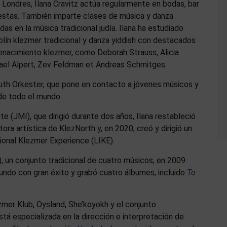
Londres, Ilana Cravitz actúa regularmente en bodas, bar
iestas. También imparte clases de música y danza
as en la música tradicional judía. Ilana ha estudiado
olín klezmer tradicional y danza yiddish con destacados
renacimiento klezmer, como Deborah Strauss, Alicia
hael Alpert, Zev Feldman et Andreas Schmitges.
outh Orkester, que pone en contacto a jóvenes músicos y
de todo el mundo.
te (JMI), que dirigió durante dos años, Ilana restableció
ora artística de KlezNorth y, en 2020, creó y dirigió un
tional Klezmer Experience (LIKE).
, un conjunto tradicional de cuatro músicos, en 2009.
 mundo con gran éxito y grabó cuatro álbumes, incluido
To
zmer Klub, Oysland, She’koyokh y el conjunto
stá especializada en la dirección e interpretación de