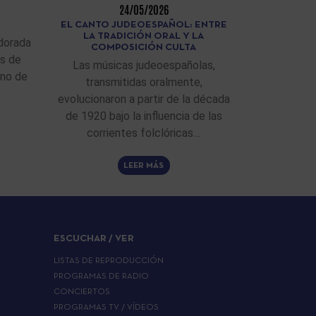
24/05/2026
EL CANTO JUDEOESPAÑOL: ENTRE
LA TRADICIÓN ORAL Y LA
dorada
COMPOSICIÓN CULTA
as de
Las músicas judeoespañolas,
ino de
transmitidas oralmente,
evolucionaron a partir de la década
de 1920 bajo la influencia de las
corrientes folclóricas…
LEER MÁS
ESCUCHAR / VER
LISTAS DE REPRODUCCIÓN
PROGRAMAS DE RADIO
CONCIERTOS
PROGRAMAS TV / VÍDEOS