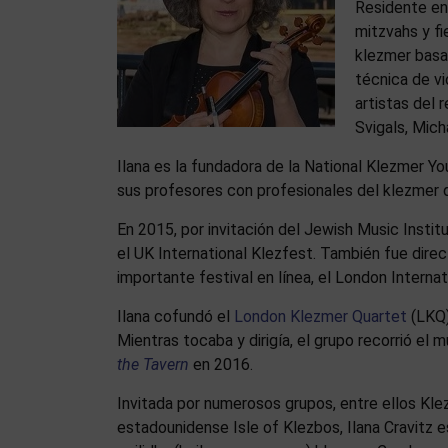
Residente en 
mitzvahs y f
klezmer basad
técnica de vi
artistas del 
Svigals, Mic
Ilana es la fundadora de la National Klezmer Y
sus profesores con profesionales del klezmer 
En 2015, por invitación del Jewish Music Institu
el UK International Klezfest. También fue direct
importante festival en línea, el London Interna
Ilana cofundó el
London Klezmer Quartet
(LKQ)
Mientras tocaba y dirigía, el grupo recorrió el
the Tavern
en 2016.
Invitada por numerosos grupos, entre ellos Kle
estadounidense Isle of Klezbos, Ilana Cravitz e