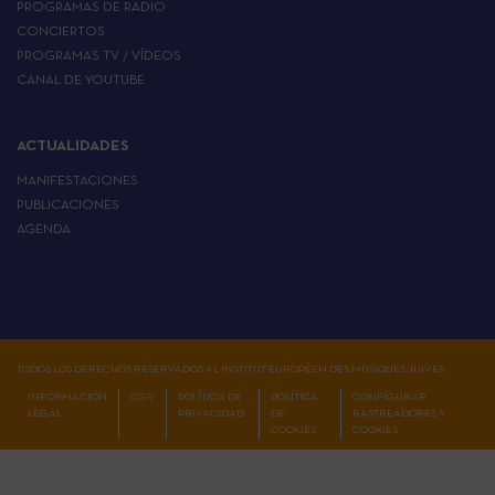
PROGRAMAS DE RADIO
CONCIERTOS
PROGRAMAS TV / VÍDEOS
CANAL DE YOUTUBE
ACTUALIDADES
MANIFESTACIONES
PUBLICACIONES
AGENDA
TODOS LOS DERECHOS RESERVADOS AL INSTITUT EUROPÉEN DES MUSIQUES JUIVES
INFORMACIÓN
CGV
POLÍTICA DE
POLÍTICA
CONFIGURAR
LEGAL
PRIVACIDAD
DE
RASTREADORES Y
COOKIES
COOKIES