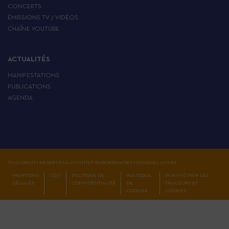
CONCERTS
ÉMISSIONS TV / VIDÉOS
CHAÎNE YOUTUBE
ACTUALITÉS
MANIFESTATIONS
PUBLICATIONS
AGENDA
TOUS DROITS RÉSERVÉS À L'INSTITUT EUROPÉEN DES MUSIQUES JUIVES
MENTIONS
CGV
POLITIQUE DE
POLITIQUE
PARAMÉTRER LES
LÉGALES
CONFIDENTIALITÉ
DE
TRACEURS ET
COOKIES
COOKIES