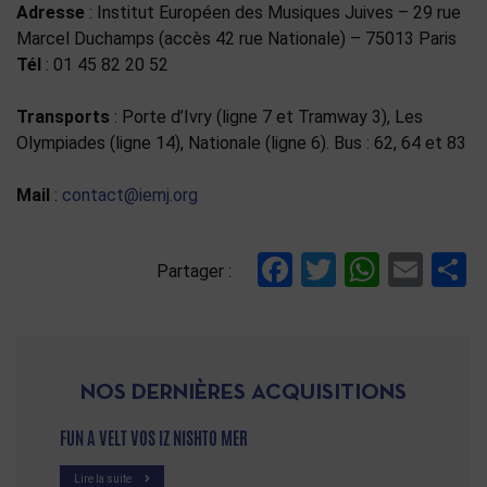
Adresse
: Institut Européen des Musiques Juives – 29 rue
Marcel Duchamps (accès 42 rue Nationale) – 75013 Paris
Tél
: 01 45 82 20 52
Transports
: Porte d’Ivry (ligne 7 et Tramway 3), Les
Olympiades (ligne 14), Nationale (ligne 6). Bus : 62, 64 et 83
Mail
:
contact@iemj.org
Facebook
Twitter
Whats
Ema
P
Partager :
NOS DERNIÈRES ACQUISITIONS
FUN A VELT VOS IZ NISHTO MER
Lire la suite