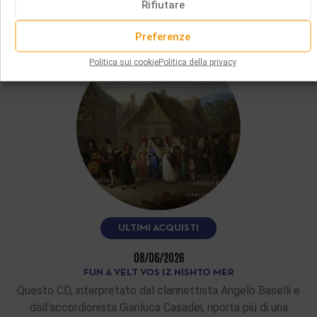
VI PIACERÀ ANCHE
Rifiutare
Preferenze
Politica sui cookie
Politica della privacy
ULTIMI ACQUISTI
08/06/2026
FUN A VELT VOS IZ NISHTO MER
Questo CD, interpretato dal clarinettista Angelo Baselli e
dall’accordionista Gianluca Casadei, riporta più di una