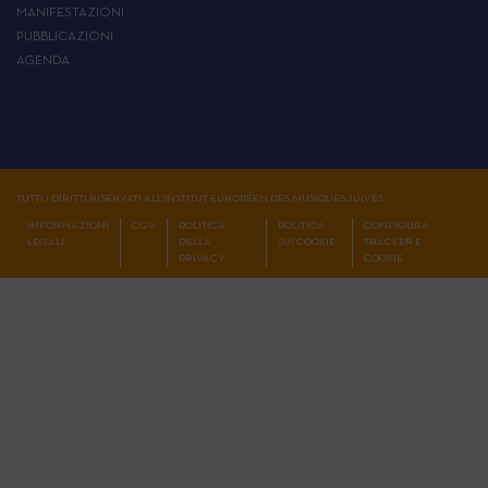
MANIFESTAZIONI
PUBBLICAZIONI
AGENDA
TUTTI I DIRITTI RISERVATI ALL'INSTITUT EUROPÉEN DES MUSIQUES JUIVES
INFORMAZIONI
CGV
POLITICA
POLITICA
CONFIGURA
LEGALI
DELLA
SUI COOKIE
TRACKER E
PRIVACY
COOKIE