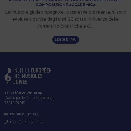
IL CANTO GIUDEO-SPAGNOLO: TRA TRADIZIONE ORALE E
COMPOSIZIONE ACCADEMICA
Le musiche giudeo-spagnole, trasmesse oralmente, si sono
evolute a partire dagli anni '20 sotto l'influenza delle
correnti folcloristiche e di…
LEGGI DI PIÙ
29 rue Marcel Duchamp
(Accès par le 42 rue Nationale)
75013 PARIS
contact@iemj.org
+ 33 (0)1 45 82 20 52