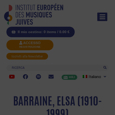
Il mio cestino: 0 items /
0.00
€
ACCESSO
REGISTRAZIONE
Iscriviti alla Newsletter
Ricerca
Italiano
MRJ
BARRAINE, ELSA (1910-
1999)