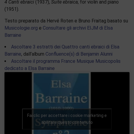
4 Canti ebraici
(1937),
Suite ebraica
, for violin and piano
(1951).
Testo preparato da Hervé Roten e Bruno Fraitag basato su
Musicologie.org
e
Consultare gli archivi EIJM di Elsa
Barraine
Ascoltare 3 estratti dei Quattro canti ebraici di Elsa
Barraine
, dall’album
Confluence(s) di Benjamin Alunni
Ascoltare il programma France Musique Musicopolis
dedicato a Elsa Barraine
Fai clic per accettare i cookie marketing e
abilitare questo contenuto