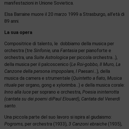
manifestazioni in Unione Sovietica.
Elsa Barraine muore il 20 marzo 1999 a Strasburgo, all’età di
89 anni.
La sua opera
Compositrice di talento, le dobbiamo della musica per
orchestra (tre
Sinfonie,
una
Fantasia
per pianoforte e
orchestra, una
Suite Astrologica
per piccola orchestra…),
della musica per il palcoscenico (
Le Roi-gobbo, Il Muro, La
Canzone della persona impopolare, I Paesani…
)
,
della
musica da camera e strumentale (
Quintetto a fiato, Musica
rituale
per organo, gong e xylorimba…) e della musica corale:
Inno alla luce
per soprano e orchestra,
Poesia ininterrotta
(cantata su dei poemi diPaul Elouard)
,
Cantata del Venerdì
santo
.
Una piccola parte del suo lavoro si ispira al giudaismo:
Pogroms,
per orchestra (1933),
3 Canzoni ebraiche
(1935),