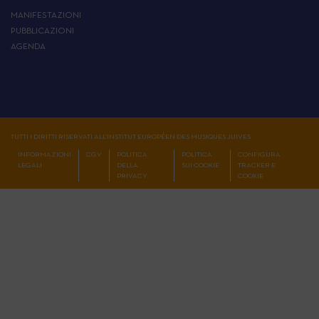
MANIFESTAZIONI
PUBBLICAZIONI
AGENDA
TUTTI I DIRITTI RISERVATI ALL'INSTITUT EUROPÉEN DES MUSIQUES JUIVES
INFORMAZIONI
CGV
POLITICA
POLITICA
CONFIGURA
LEGALI
DELLA
SUI COOKIE
TRACKER E
PRIVACY
COOKIE