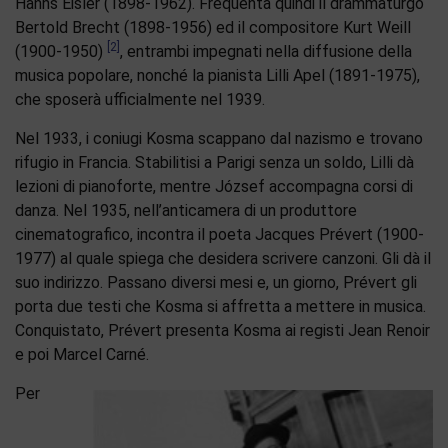
Hanns Eisler (1898-1962). Frequenta quindi il drammaturgo
Bertold Brecht (1898-1956) ed il compositore Kurt Weill
[2]
(1900-1950)
, entrambi impegnati nella diffusione della
musica popolare, nonché la pianista Lilli Apel (1891-1975),
che sposerà ufficialmente nel 1939.
Nel 1933, i coniugi Kosma scappano dal nazismo e trovano
rifugio in Francia. Stabilitisi a Parigi senza un soldo, Lilli dà
lezioni di pianoforte, mentre József accompagna corsi di
danza. Nel 1935, nell’anticamera di un produttore
cinematografico, incontra il poeta Jacques Prévert (1900-
1977) al quale spiega che desidera scrivere canzoni. Gli dà il
suo indirizzo. Passano diversi mesi e, un giorno, Prévert gli
porta due testi che Kosma si affretta a mettere in musica.
Conquistato, Prévert presenta Kosma ai registi Jean Renoir
e poi Marcel Carné.
Per