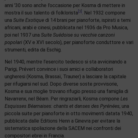
anni ’30 sono anche l’occasione per Kosma di mettere in
[3]
mostra il suo talento di folklorista
. Nel 1932 compone
una
Suite Exotique
di 14 brani per pianoforte, ispirati a temi
africani, arabi e cinesi, pubblicata nel 1936 da Pro Musica,
poi nel 1937 una
Suite Suédoise su vecchie canzoni
popolari
(XV e XVI secolo), per pianoforte conduttore e vari
strumenti, edita da Eschig.
Nel 1940, mentre l’esercito tedesco si sta avvicinando a
Parigi, Prévert convince i suoi amici e collaboratori
ungheresi (Kosma, Brassaï, Trauner) a lasciare la capitale
per rifugiarsi nel sud. Dopo diverse soste provvisorie,
Kosma e sua moglie trovano rifugio presso una famiglia di
Navarrenx, nel Béarn. Per ringraziarli, Kosma compone
Les
Esquisses Béarnaises: chants et danses des Pyrénées
, una
piccola suite per pianoforte in otto movimenti datata 1940,
pubblicata dalle Editions Henn a Ginevra per evitare la
sistematica spoliazione della SACEM nei confronti dei
compositori ebrei in Francia.