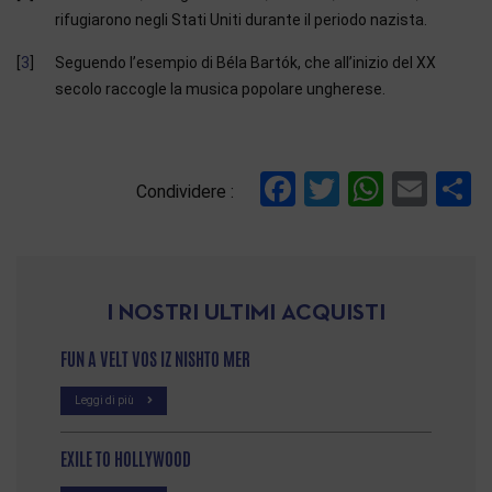
rifugiarono negli Stati Uniti durante il periodo nazista.
3
Seguendo l’esempio di Béla Bartók, che all’inizio del XX
secolo raccogle la musica popolare ungherese.
References
Facebook
Twitter
Whats
Ema
C
Condividere :
I NOSTRI ULTIMI ACQUISTI
FUN A VELT VOS IZ NISHTO MER
Leggi di più
EXILE TO HOLLYWOOD