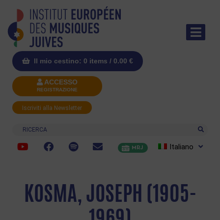
Il mio cestino: 0 items /
0.00
€
ACCESSO
REGISTRAZIONE
Iscriviti alla Newsletter
Ricerca
Italiano
MRJ
KOSMA, JOSEPH (1905-
1969)