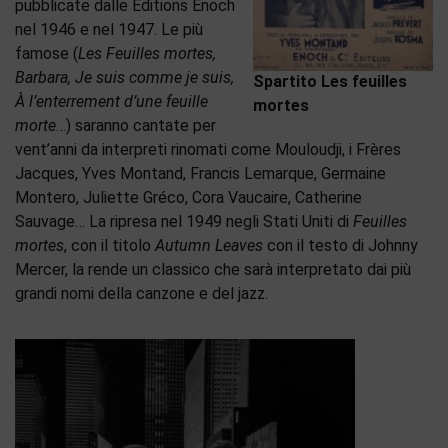
pubblicate dalle Éditions Enoch
nel 1946 e nel 1947. Le più
famose (
Les Feuilles mortes,
Barbara, Je suis comme je suis,
Spartito Les feuilles
À l’enterrement d’une feuille
mortes
morte
…) saranno cantate per
vent’anni da interpreti rinomati come Mouloudji, i Frères
Jacques, Yves Montand, Francis Lemarque, Germaine
Montero, Juliette Gréco, Cora Vaucaire, Catherine
Sauvage… La ripresa nel 1949 negli Stati Uniti di
Feuilles
mortes
, con il titolo
Autumn Leaves
con il testo di Johnny
Mercer, la rende un classico che sarà interpretato dai più
grandi nomi della canzone e del jazz.