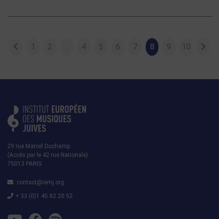
1
2
…
4
5
6
7
8
9
10
29 rue Marcel Duchamp
(Accès par le 42 rue Nationale)
75013 PARIS
contact@iemj.org
+ 33 (0)1 45 82 20 52