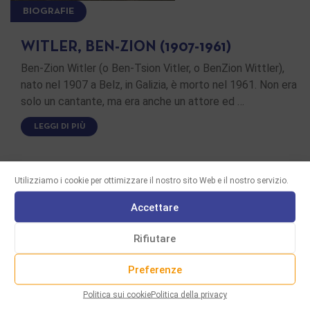
BIOGRAFIE
WITLER, BEN-ZION (1907-1961)
Ben-Zion Witler (o Ben-Tsion Vitler, o BenZion Wittler),
nato nel 1907 a Belz, in Galizia, è morto nel 1961. Non era
solo un cantante, ma era anche un attore ed …
LEGGI DI PIÙ
Utilizziamo i cookie per ottimizzare il nostro sito Web e il nostro servizio.
Accettare
Rifiutare
Preferenze
Politica sui cookie
Politica della privacy