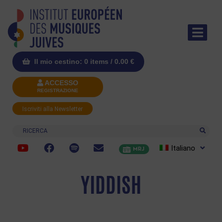
Il mio cestino: 0 items /
0.00
€
ACCESSO
REGISTRAZIONE
Iscriviti alla Newsletter
Ricerca
Italiano
MRJ
YIDDISH