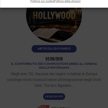
Politica sui cookie
Politica della privacy
ARTICOLI DI FONDO
02/06/2026
IL CONTRIBUTO DEI COMPOSITORI EBREI AL CINEMA
HOLLYWOODIANO
Negli anni '30, l'ascesa dei regimi totalitari in Europa
costinge molti musicisti ebrei all'emigrazione negli Stati
Uniti. Tra loro figurano…
LEGGI DI PIÙ