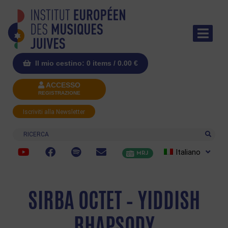
Il mio cestino: 0 items /
0.00
€
ACCESSO
REGISTRAZIONE
Iscriviti alla Newsletter
Ricerca
Italiano
MRJ
SIRBA OCTET – YIDDISH
RHAPSODY