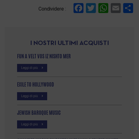
Facebook
Twitter
Whats
Ema
C
Condividere :
I NOSTRI ULTIMI ACQUISTI
FUN A VELT VOS IZ NISHTO MER
Leggi di più
EXILE TO HOLLYWOOD
Leggi di più
JEWISH BAROQUE MUSIC
Leggi di più