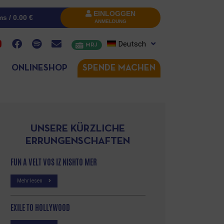
EINLOGGEN
ms /
0.00
€
ANMELDUNG
Deutsch
MRJ
ONLINESHOP
SPENDE MACHEN
UNSERE KÜRZLICHE
ERRUNGENSCHAFTEN
FUN A VELT VOS IZ NISHTO MER
Mehr lesen
EXILE TO HOLLYWOOD