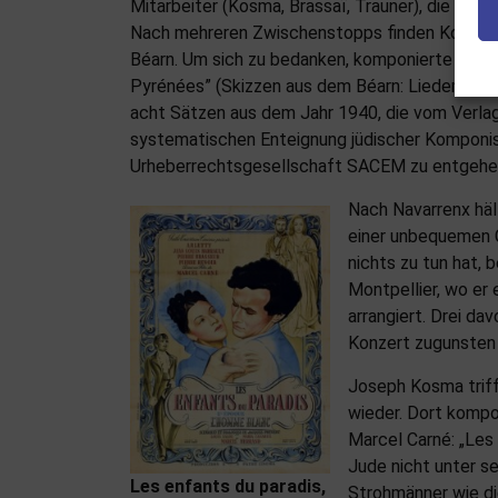
Mitarbeiter (Kosma, Brassaï, Trauner), die Haup
Nach mehreren Zwischenstopps finden Kosma und
Béarn. Um sich zu bedanken, komponierte Kosm
Pyrénées” (Skizzen aus dem Béarn: Lieder und T
acht Sätzen aus dem Jahr 1940, die vom Verlag
systematischen Enteignung jüdischer Komponist
Urheberrechtsgesellschaft SACEM zu entgehe
Nach Navarrenx hält
einer unbequemen Ch
nichts zu tun hat,
Montpellier, wo er e
arrangiert. Drei d
Konzert zugunsten 
Joseph Kosma triff
wieder. Dort kompo
Marcel Carné: „Les 
Jude nicht unter s
Les enfants du paradis,
Strohmänner wie d