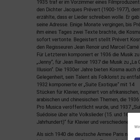
1935 traf er im Vorzimmer eines Filmproduzen
den Dichter Jacques Prévert (1900-1977), dem
erzählte, dass er Lieder schreiben wolle. Er gab
seine Adresse. Einige Monate vergingen, bis Pr
ihm eines Tages zwei Texte brachte, die Kosm
sofort vertonte. Begeistert stellt Prévert Ko
den Regisseuren Jean Renoir und Marcel Carné 
Für Letzteren komponiert er 1936 die Musik zu
„Jenny“, für Jean Renoir 1937 die Musik zu „La
Illusion“. Die 1930er Jahre bieten Kosma auch d
Gelegenheit, sein Talent als Folklorist zu entfa
1932 komponierte er „Suite Exotique“ mit 14
Stücken für Klavier, inspiriert von afrikanischen,
arabischen und chinesischen Themen, die 1936 
Pro Musica veröffentlicht wurde, und 1937 „Su
Suédoise über alte Volkslieder (15. und 16.
Jahrhundert)“ für Klavier und verschiedene Inst
Wir
Als sich 1940 die deutsche Armee Paris nähert