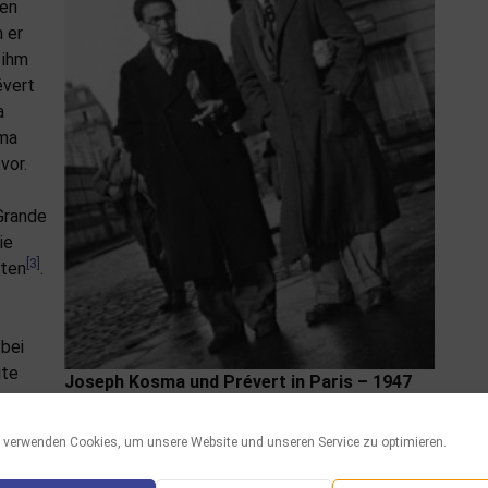
ten
 er
 ihm
évert
a
sma
vor.
 Grande
ie
[3]
lten
.
bei
ite
Joseph Kosma und Prévert in Paris – 1947
rumente, die bei Eschig erschien.
 verwenden Cookies, um unsere Website und unseren Service zu optimieren.
, überzeugt Prévert seine ungarischen Freunde und