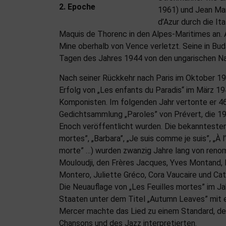
2. Epoche
1961) und Jean Mar
d’Azur durch die I
Maquis de Thorenc in den Alpes-Maritimes an. 
Mine oberhalb von Vence verletzt. Seine in Bu
Tagen des Jahres 1944 von den ungarischen Naz
Nach seiner Rückkehr nach Paris im Oktober 
Erfolg von „Les enfants du Paradis“ im März 1
Komponisten. Im folgenden Jahr vertonte er 46
Gedichtsammlung „Paroles” von Prévert, die 19
Enoch veröffentlicht wurden. Die bekanntesten
mortes”, „Barbara”, „Je suis comme je suis”, „À 
morte” …) wurden zwanzig Jahre lang von reno
Mouloudji, den Frères Jacques, Yves Montand,
Montero, Juliette Gréco, Cora Vaucaire und Ca
Die Neuauflage von „Les Feuilles mortes” im Ja
Staaten unter dem Titel „Autumn Leaves” mit
Mercer machte das Lied zu einem Standard, d
Chansons und des Jazz interpretierten.