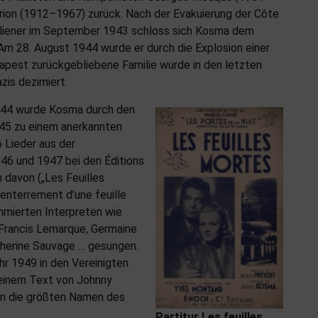
ion (1912–1967) zurück. Nach der Evakuierung der Côte
taliener im September 1943 schloss sich Kosma dem
Am 28. August 1944 wurde er durch die Explosion einer
dapest zurückgebliebene Familie wurde in den letzten
is dezimiert.
1944 wurde Kosma durch den
945 zu einem anerkannten
 Lieder aus der
46 und 1947 bei den Éditions
 davon („Les Feuilles
l’enterrement d’une feuille
mmierten Interpreten wie
 Francis Lemarque, Germaine
therine Sauvage … gesungen.
hr 1949 in den Vereinigten
 einem Text von Johnny
en die größten Namen des
Partitur
Les feuilles