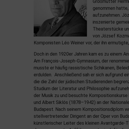
Großmutter Hermin
genommen hatte, e
aufzunehmen. Józs
inszenierte gemein
Theaterstücke und
von József Kozma
Komponisten Léo Weiner vor, der ihn ermutigte,
Doch in den 1920er Jahren kam es zu einem An
Am François-Joseph-Gymnasium, der renommie
musste er häufig rassistische Schikanen, Belei
erdulden. Anschließend sah er sich aufgrund e
die die Zahl der jüdischen Studierenden begrenz
Studium der Literatur und Philosophie aufzune
der Musik zu und besuchte Kompositionskurse
und Albert Siklós (1878–1942) an der National
Budapest. Nach seinem Kompositionsdiplom wu
stellvertretender Dirigent an der Oper von Bu
künstlerischer Leiter des kleinen Avantgarde-T