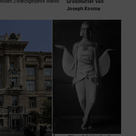
wilden Zwanzigerjahre waren
Großmutter von
Joseph Kosma