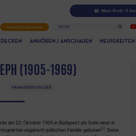
Mein Korb: 0 ite
Suche
Newsletter abonnieren
TDECKEN
ANHÖREN / ANSCHAUEN
NEUIGKEITEN
EPH (1905-1969)
FRANZÖSISCH LIED
e am 22. Oktober 1905 in Budapest als Sohn einer in
[1]
integrierten ungarisch-jüdischen Familie geboren
. Seine