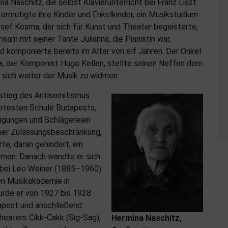
a Naschitz, die selbst Klavierunterricht bei Franz Liszt
rmutigte ihre Kinder und Enkelkinder, ein Musikstudium
ef Kosma, der sich für Kunst und Theater begeisterte,
sam mit seiner Tante Julianna, die Pianistin war,
 komponierte bereits im Alter von elf Jahren. Der Onkel
, der Komponist Hugo Kellen, stellte seinen Neffen dem
 sich weiter der Musik zu widmen.
stieg des Antisemitismus.
rtesten Schule Budapests,
digungen und Schlägereien
iner Zulassungsbeschränkung,
te, daran gehindert, ein
hmen. Danach wandte er sich
 bei Léo Weiner (1885–1960)
en Musikakademie in
rde er von 1927 bis 1928
dapest und anschließend
heaters Cikk-Cakk (Sig-Sag),
Hermina Naschitz,