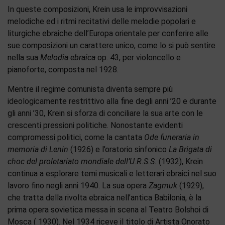
In queste composizioni, Krein usa le improvvisazioni
melodiche ed i ritmi recitativi delle melodie popolari e
liturgiche ebraiche dell’Europa orientale per conferire alle
sue composizioni un carattere unico, come lo si può sentire
nella sua
Melodia ebraica
op. 43, per violoncello e
pianoforte, composta nel 1928.
Mentre il regime comunista diventa sempre più
ideologicamente restrittivo alla fine degli anni ’20 e durante
gli anni ’30, Krein si sforza di conciliare la sua arte con le
crescenti pressioni politiche. Nonostante evidenti
compromessi politici, come la cantata
Ode funeraria in
memoria di Lenin
(1926) e l’oratorio sinfonico
La Brigata di
choc del proletariato mondiale dell’U.R.S.S.
(1932), Krein
continua a esplorare temi musicali e letterari ebraici nel suo
lavoro fino negli anni 1940. La sua opera
Zagmuk
(1929),
che tratta della rivolta ebraica nell’antica Babilonia, è la
prima opera sovietica messa in scena al Teatro Bolshoi di
Mosca ( 1930). Nel 1934 riceve il titolo di Artista Onorato