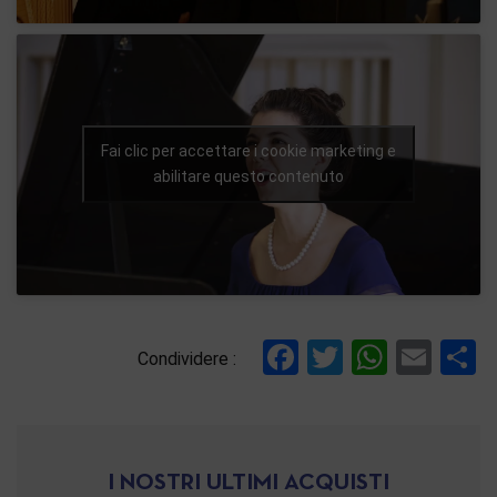
Fai clic per accettare i cookie marketing e
abilitare questo contenuto
Facebook
Twitter
Whats
Ema
C
Condividere :
I NOSTRI ULTIMI ACQUISTI