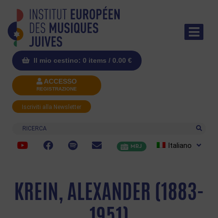
Il mio cestino: 0 items /
0.00
€
ACCESSO
REGISTRAZIONE
Iscriviti alla Newsletter
Ricerca
Italiano
MRJ
KREIN, ALEXANDER (1883-
1951)