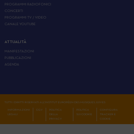
PROGRAMMI RADIOFONICI
CONCERTI
PROGRAMMI TV / VIDEO
CANALE YOUTUBE
ATTUALITÀ
MANIFESTAZIONI
PUBBLICAZIONI
AGENDA
TUTTI I DIRITTI RISERVATI ALL'INSTITUT EUROPÉEN DES MUSIQUES JUIVES
INFORMAZIONI
CGV
POLITICA
POLITICA
CONFIGURA
LEGALI
DELLA
SUI COOKIE
TRACKER E
PRIVACY
COOKIE