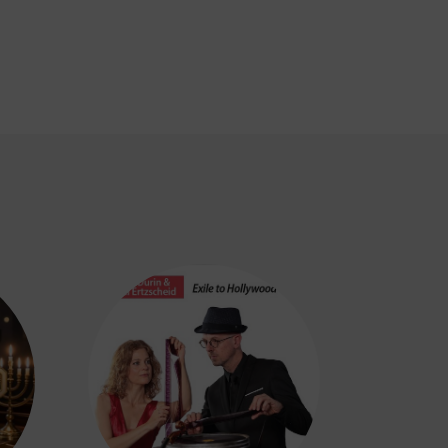
p
tager