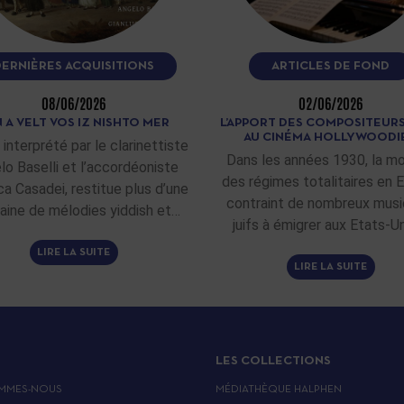
DERNIÈRES ACQUISITIONS
ARTICLES DE FOND
08/06/2026
02/06/2026
 A VELT VOS IZ NISHTO MER
L’APPORT DES COMPOSITEURS
AU CINÉMA HOLLYWOODI
 interprété par le clarinettiste
Dans les années 1930, la m
lo Baselli et l’accordéoniste
des régimes totalitaires en 
ca Casadei, restitue plus d’une
contraint de nombreux musi
aine de mélodies yiddish et…
juifs à émigrer aux Etats-Un
LIRE LA SUITE
LIRE LA SUITE
LES COLLECTIONS
MMES-NOUS
MÉDIATHÈQUE HALPHEN