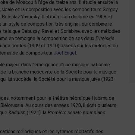
ire de Moscou à l’âge de treize ans. Il étudie ensuite la
usicale et la composition avec les compositeurs Sergey
 Boleslav Yavorsky. Il obtient son diplôme en 1908 et
 un style de composition très original, qui combine le
tels que Debussy, Ravel et Scriabine, avec les mélodies
comme en témoigne la composition de ses deux
Evreiskie
atuor à cordes (1909 et 1910) basées sur les mélodies du
la demande du compositeur
Joel Engel
.
ôle majeur dans l’émergence d’une musique nationale
 de la branche moscovite de la Société pour la musique
 qui lui succède, la Société pour la musique juive (1923-
ièces, notamment pour le théâtre hébraïque Habima de
iélorussie. Au cours des années 1920, il écrit plusieurs
ique
Kaddish
(1921), la
Première sonate pour piano
isations mélodiques et les rythmes récitatifs des