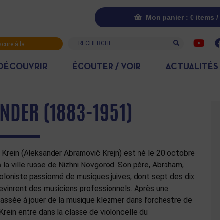
Mon panier : 0 items /
Recherche
scrire à la
letter
DÉCOUVRIR
ÉCOUTER / VOIR
ACTUALITÉS
ANDER (1883-1951)
 Krein (Aleksander Abramovič Krejn) est né le 20 octobre
 la ville russe de Nizhni Novgorod. Son père, Abraham,
ioloniste passionné de musiques juives, dont sept des dix
evinrent des musiciens professionnels. Après une
assée à jouer de la musique klezmer dans l’orchestre de
Krein entre dans la classe de violoncelle du