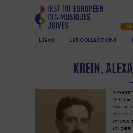
S'in
News
L’IEMJ
LES COLLECTIONS
KREIN, ALEX
Alexander
1883 dans
était un v
enfants d
enfance p
son père, 