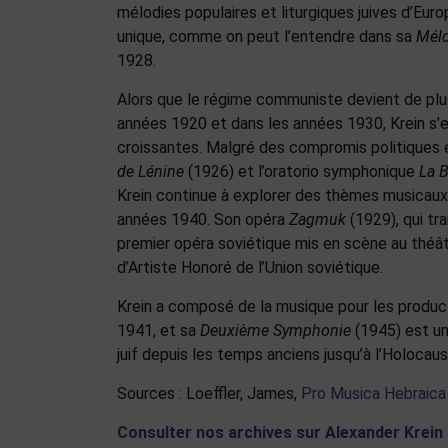
mélodies populaires et liturgiques juives d’Eur
unique, comme on peut l’entendre dans sa
Mélo
1928.
Alors que le régime communiste devient de plus e
années 1920 et dans les années 1930, Krein s’ef
croissantes. Malgré des compromis politiques 
de Lénine
(1926) et l’oratorio symphonique
La B
Krein continue à explorer des thèmes musicaux e
années 1940. Son opéra
Zagmuk
(1929), qui tr
premier opéra soviétique mis en scène au théâtr
d’Artiste Honoré de l’Union soviétique.
Krein a composé de la musique pour les produc
1941, et sa
Deuxième Symphonie
(1945) est un
juif depuis les temps anciens jusqu’à l’Holocaus
Sources : Loeffler, James,
Pro Musica Hebraica
Consulter nos archives sur Alexander Krein