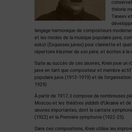
conservato
théorie m
Taneev et
développe
langage harmonique de compositeurs modernes 
et les modes de la musique populaire juive, 
eskizi
(Esquisses juives) pour clarinette et qu
répertoire klezmer de son père, et écrites à 
Suite au succès de ces œuvres, Krein joue un r
juive en tant que compositeur et membre actif
populaire juive (1913-1919) et de l’organisation
1929).
À partir de 1917, il compose de nombreuses p
Moscou et les théâtres yiddish d’Ukraine et de B
œuvres importantes, dont la cantate symphon
(1922) et la
Première symphonie
(1922-25).
Dans ces compositions, Krein utilise les improv