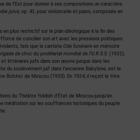
ope de l’Est pour donner à ses compositions un caractère
die juive
, op. 43, pour violoncelle et piano, composée en
n plus restrictif sur le plan idéologique à la fin des
force de concilier son art avec les pressions politiques
évidents, tels que la cantate
Ode funéraire en mémoire
rigade de choc du prolétariat mondial de l’U.R.S.S.
(1932),
t littéraires juifs dans son œuvre jusque dans les
aite du soulèvement juif dans l’ancienne Babylone, est le
e Bolchoï de Moscou (1930). En 1934, il reçoit le titre
tions du Théâtre Yiddish d’État de Moscou jusqu’en
e méditation sur les souffrances historiques du peuple
te.