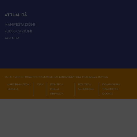
ATTUALITÀ
MANIFESTAZIONI
PUBBLICAZIONI
AGENDA
TUTTI I DIRITTI RISERVATI ALL'INSTITUT EUROPÉEN DES MUSIQUES JUIVES
INFORMAZIONI
CGV
POLITICA
POLITICA
CONFIGURA
LEGALI
DELLA
SUI COOKIE
TRACKER E
PRIVACY
COOKIE