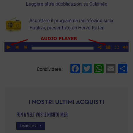
Leggere altre pubblicazioni su Calaméo
Ascoltare il programma radiofonico sulla
Hatikva, presentato da Hervé Roten
Facebook
Twitter
Whats
Ema
C
Condividere :
I NOSTRI ULTIMI ACQUISTI
FUN A VELT VOS IZ NISHTO MER
Leggi di più