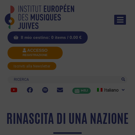
Il mio cestino: 0 items /
0.00
€
ACCESSO
REGISTRAZIONE
Iscriviti alla Newsletter
Ricerca
Italiano
MRJ
RINASCITA DI UNA NAZIONE