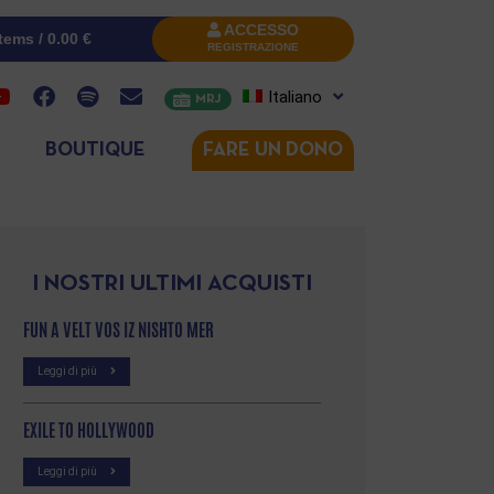
ACCESSO
items /
0.00
€
REGISTRAZIONE
Italiano
MRJ
BOUTIQUE
FARE UN DONO
I NOSTRI ULTIMI ACQUISTI
FUN A VELT VOS IZ NISHTO MER
Leggi di più
EXILE TO HOLLYWOOD
Leggi di più