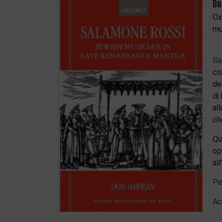
Do
Ox
mu
Sa
co
de
di
al
ch
Qu
op
al
Pe
Ac