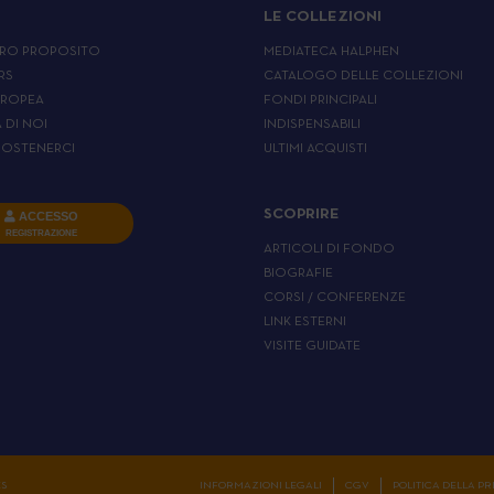
LE COLLEZIONI
RO PROPOSITO
MEDIATECA HALPHEN
RS
CATALOGO DELLE COLLEZIONI
UROPEA
FONDI PRINCIPALI
A DI NOI
INDISPENSABILI
OSTENERCI
ULTIMI ACQUISTI
SCOPRIRE
ACCESSO
REGISTRAZIONE
ARTICOLI DI FONDO
BIOGRAFIE
CORSI / CONFERENZE
LINK ESTERNI
VISITE GUIDATE
ES
INFORMAZIONI LEGALI
CGV
POLITICA DELLA P