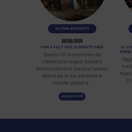
ULTIMI ACQUISTI
08/06/2026
FUN A VELT VOS IZ NISHTO MER
IL C
EBRE
Questo CD, interpretato dal
Negl
clarinettista Angelo Baselli e
total
dall’accordionista Gianluca Casadei,
musici
riporta più di una quindicina di
St
melodie yiddish e…
LEGGI DI PIÙ