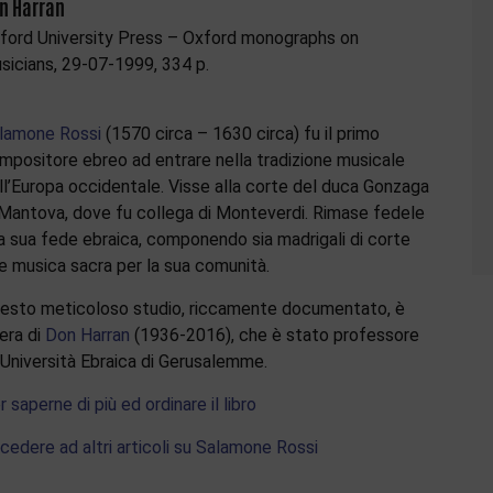
n Harran
ford University Press – Oxford monographs on
sicians, 29-07-1999, 334 p.
lamone Rossi
(1570 circa – 1630 circa) fu il primo
mpositore ebreo ad entrare nella tradizione musicale
ll’Europa occidentale. Visse alla corte del duca Gonzaga
 Mantova, dove fu collega di Monteverdi. Rimase fedele
la sua fede ebraica, componendo sia madrigali di corte
e musica sacra per la sua comunità.
esto meticoloso studio, riccamente documentato, è
era di
Don Harran
(1936-2016), che è stato professore
l’Università Ebraica di Gerusalemme.
r saperne di più ed ordinare il libro
cedere ad altri articoli su Salamone Rossi