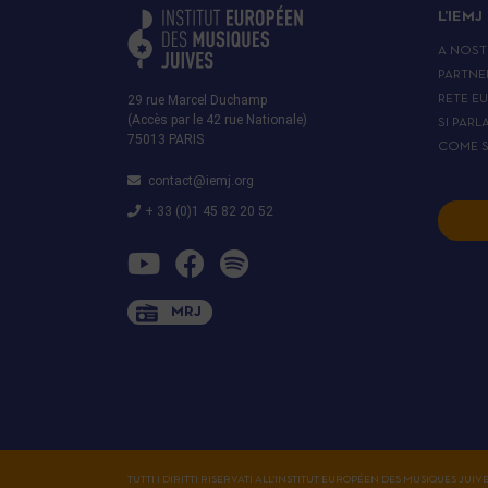
L’IEMJ
A NOST
PARTNE
29 rue Marcel Duchamp
RETE E
(Accès par le 42 rue Nationale)
SI PARL
75013 PARIS
COME S
contact@iemj.org
+ 33 (0)1 45 82 20 52
MRJ
TUTTI I DIRITTI RISERVATI ALL'INSTITUT EUROPÉEN DES MUSIQUES JUIV