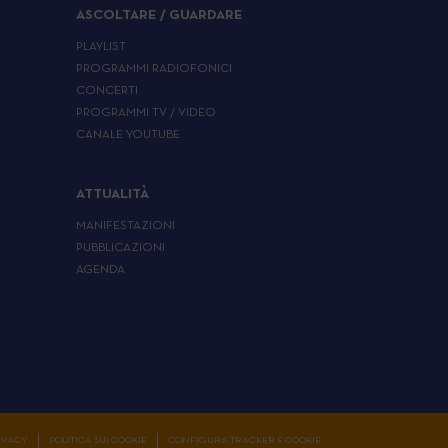
ASCOLTARE / GUARDARE
PLAYLIST
PROGRAMMI RADIOFONICI
CONCERTI
PROGRAMMI TV / VIDEO
CANALE YOUTUBE
ATTUALITÀ
MANIFESTAZIONI
PUBBLICAZIONI
AGENDA
RIVACY
POLITICA SUI COOKIE
CONFIGURA TRACKER E COOKIE