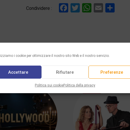
Facebook
Twitter
WhatsAp
Email
Con
Condividere :
lizziamo i cookie per ottimizzare il nostro sito Web e il nostro servizio.
VI PIACERÀ ANCHE
Accettare
Rifiutare
Preferenze
Politica sui cookie
Politica della privacy