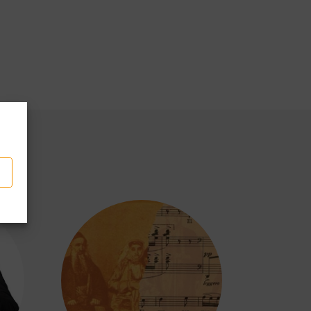
p
dividi