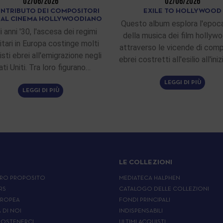
02/06/2026
02/06/2026
ONTRIBUTO DEI COMPOSITORI
EXILE TO HOLLYWOOD
I AL CINEMA HOLLYWOODIANO
Questo album esplora l'epoca
i anni '30, l'ascesa dei regimi
della musica dei film hollywo
itari in Europa costinge molti
attraverso le vicende di comp
sti ebrei all'emigrazione negli
ebrei costretti all'esilio all'ini
ati Uniti. Tra loro figurano…
LEGGI DI PIÙ
LEGGI DI PIÙ
LE COLLEZIONI
RO PROPOSITO
MEDIATECA HALPHEN
RS
CATALOGO DELLE COLLEZIONI
UROPEA
FONDI PRINCIPALI
A DI NOI
INDISPENSABILI
OSTENERCI
ULTIMI ACQUISTI