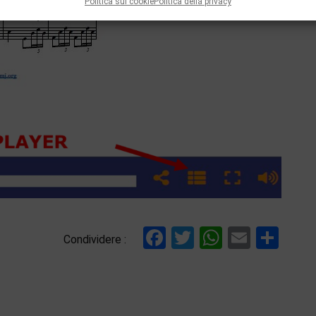
Politica sui cookie
Politica della privacy
Facebook
Twitter
WhatsAp
Email
Con
Condividere :