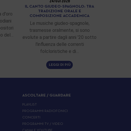
24/05/2026
IL CANTO GIUDEO-SPAGNOLO: TRA
TRADIZIONE ORALE E
 d'oro
COMPOSIZIONE ACCADEMICA
odiani
Le musiche giudeo-spagnole,
ositori
trasmesse oralmente, si sono
zio del…
evolute a partire dagli anni '20 sotto
l'influenza delle correnti
folcloristiche e di…
LEGGI DI PIÙ
ASCOLTARE / GUARDARE
PLAYLIST
PROGRAMMI RADIOFONICI
CONCERTI
PROGRAMMI TV / VIDEO
CANALE YOUTUBE