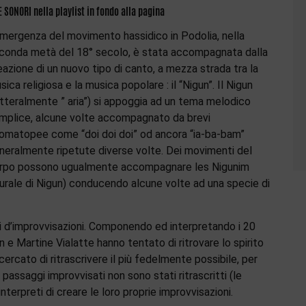
E SONORI nella playlist in fondo alla pagina
emergenza del movimento hassidico in Podolia, nella
conda metà del 18° secolo, è stata accompagnata dalla
eazione di un nuovo tipo di canto, a mezza strada tra la
sica religiosa e la musica popolare : il “Nigun”. Il Nigun
etteralmente ” aria”) si appoggia ad un tema melodico
mplice, alcune volte accompagnato da brevi
omatopee come “doi doi doi” od ancora “ia-ba-bam”
neralmente ripetute diverse volte. Dei movimenti del
rpo possono ugualmente accompagnare les Nigunim
lurale di Nigun) conducendo alcune volte ad una specie di
iti d’improvvisazioni. Componendo ed interpretando i 20
e Martine Vialatte hanno tentato di ritrovare lo spirito
ercato di ritrascrivere il più fedelmente possibile, per
i passaggi improvvisati non sono stati ritrascritti (le
 interpreti di creare le loro proprie improvvisazioni.