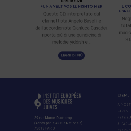
08/06/2026
FUN A VELT VOS IZ NISHTO MER
IL C
EBRE
Questo CD, interpretato dal
Negl
clarinettista Angelo Baselli e
total
dall’accordionista Gianluca Casadei,
musici
riporta più di una quindicina di
St
melodie yiddish e…
LEGGI DI PIÙ
L’IEMJ
A NOST
PARTNE
29 rue Marcel Duchamp
RETE E
(Accès par le 42 rue Nationale)
SI PARL
75013 PARIS
COME S