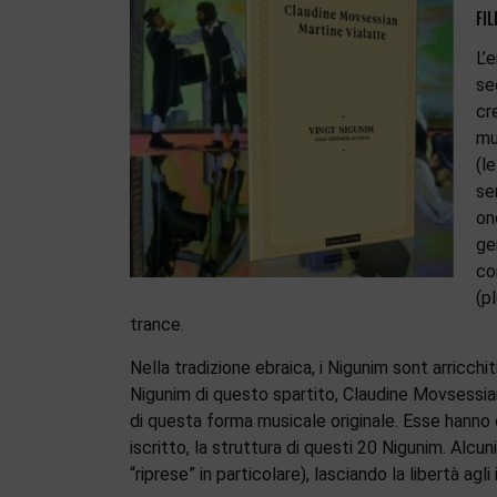
FIL
L’
se
cr
mu
(l
se
on
ge
co
(p
trance.
Nella tradizione ebraica, i Nigunim sont arricch
Nigunim di questo spartito, Claudine Movsessian 
di questa forma musicale originale. Esse hanno c
iscritto, la struttura di questi 20 Nigunim. Alcun
“riprese” in particolare), lasciando la libertà agli