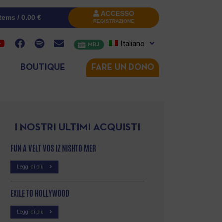
ACCESSO
items /
0.00
€
REGISTRAZIONE
Italiano
MRJ
BOUTIQUE
FARE UN DONO
I NOSTRI ULTIMI ACQUISTI
FUN A VELT VOS IZ NISHTO MER
Leggi di più
EXILE TO HOLLYWOOD
Leggi di più