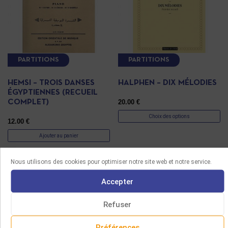
PARTITIONS
PARTITIONS
HEMSI – TROIS DANSES
HALPHEN – DIX MÉLODIES
ÉGYPTIENNES (RECUEIL
20.00
€
COMPLET)
Choix des options
12.00
€
Ajouter au panier
Nous utilisons des cookies pour optimiser notre site web et notre service.
Accepter
Refuser
Préférences