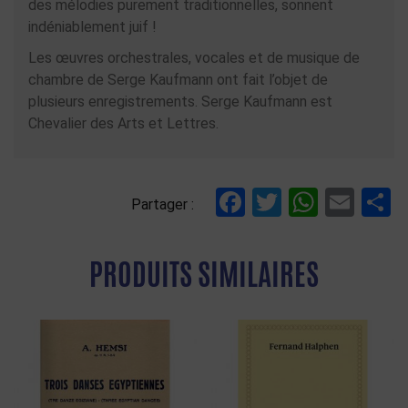
des mélodies purement traditionnelles, sonnent
indéniablement juif !
Les œuvres orchestrales, vocales et de musique de
chambre de Serge Kaufmann ont fait l’objet de
plusieurs enregistrements. Serge Kaufmann est
Chevalier des Arts et Lettres.
Facebook
Twitter
Whats
Ema
P
Partager :
PRODUITS SIMILAIRES