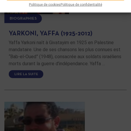
Politique de cookies
Politique de confidentialité
BIOGRAPHIES
YARKONI, YAFFA (1925-2012)
Yaffa Yarkoni naît à Givatayim en 1925 en Palestine
mandataire. Une de ses chansons les plus connues est
“Bab-el-Oued” (1948), consacrée aux soldats israéliens
morts durant la guerre d’indépendance. Yaffa …
LIRE LA SUITE