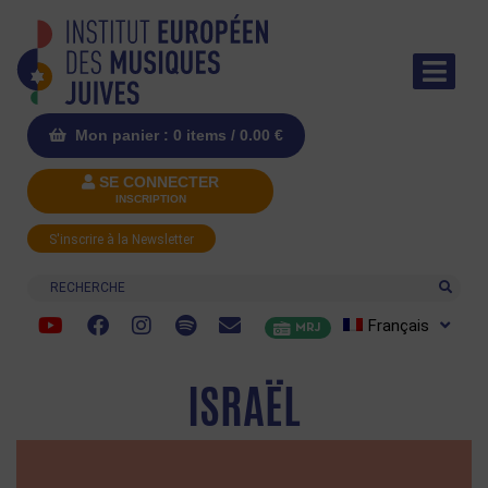
Mon panier : 0 items /
0.00
€
SE CONNECTER
INSCRIPTION
S'inscrire à la Newsletter
Recherche
Français
MRJ
ISRAËL