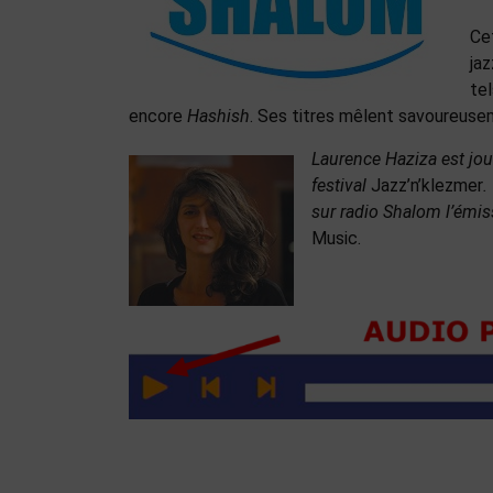
Ce
ja
te
encore
Hashish
. Ses titres mêlent savoureuseme
Laurence Haziza est jour
festival
Jazz’n’klezmer
.
sur radio Shalom l’émi
Music.