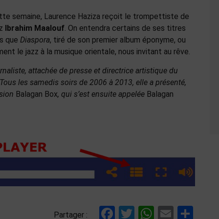
tte semaine, Laurence Haziza reçoit le trompettiste de
zz
Ibrahim Maalouf
. On entendra certains de ses titres
ls que
Diaspora
, tiré de son premier album éponyme, ou
nt le jazz à la musique orientale, nous invitant au rêve.
naliste, attachée de presse et directrice artistique du
 Tous les samedis soirs de 2006 à 2013, elle a présenté,
ssion
Balagan Box
, qui s’est ensuite appelée
Balagan
Facebook
Twitter
WhatsAp
Email
Par
Partager :