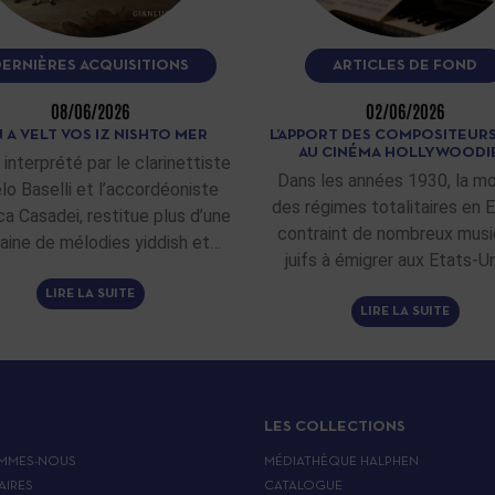
DERNIÈRES ACQUISITIONS
ARTICLES DE FOND
08/06/2026
02/06/2026
 A VELT VOS IZ NISHTO MER
L’APPORT DES COMPOSITEURS
AU CINÉMA HOLLYWOODI
 interprété par le clarinettiste
Dans les années 1930, la m
lo Baselli et l’accordéoniste
des régimes totalitaires en 
ca Casadei, restitue plus d’une
contraint de nombreux musi
aine de mélodies yiddish et…
juifs à émigrer aux Etats-Un
LIRE LA SUITE
LIRE LA SUITE
LES COLLECTIONS
MMES-NOUS
MÉDIATHÈQUE HALPHEN
AIRES
CATALOGUE