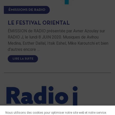
ÉMISSIONS DE RADIO
LE FESTIVAL ORIENTAL
ÉMISSION de RADIO présentée par Avner Azoulay sur
RADIO J, le lundi 8 JUIN 2020. Musiques de Avihou
Medina, Esther Dallal, Itsik Eshel, Mike Karoutchi et bien
d’autres encore …
LIRE LA SUITE
Nous utilisons des cookies pour optimiser notre site web et notre service.