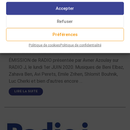
Accepter
Refuser
Préférences
ÉMISSIONS DE RADIO
Politique de cookies
Politique de confidentialité
LE FESTIVAL ORIENTAL
ÉMISSION de RADIO présentée par Avner Azoulay sur
RADIO J, le lundi 1er JUIN 2020. Musiques de Beni Elbaz,
Zahava Ben, Avi Perets, Emile Zrihen, Shlomit Bouhnik,
Luc Cherki et bien d’autres encore …
LIRE LA SUITE