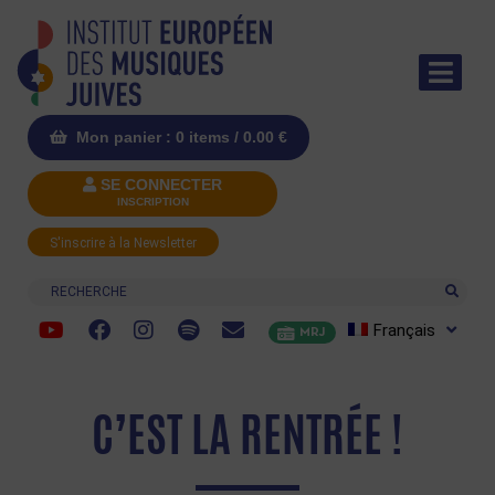
Mon panier : 0 items /
0.00
€
SE CONNECTER
INSCRIPTION
S'inscrire à la Newsletter
Recherche
Français
MRJ
C’EST LA RENTRÉE !