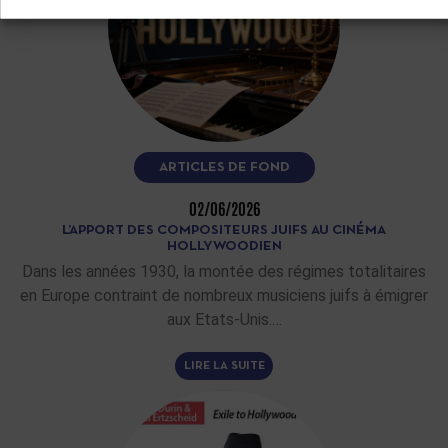
ARTICLES DE FOND
02/06/2026
L’APPORT DES COMPOSITEURS JUIFS AU CINÉMA
HOLLYWOODIEN
Dans les années 1930, la montée des régimes totalitaires
en Europe contraint de nombreux musiciens juifs à émigrer
aux Etats-Unis.…
LIRE LA SUITE