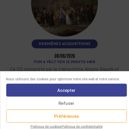
DERNIÈRES ACQUISITIONS
08/06/2026
FUN A VELT VOS IZ NISHTO MER
Ce CD, interprété par le clarinettiste Angelo Baselli et
l’accordéoniste Gianluca Casadei, restitue plus d’une
Nous utilisons des cookies pour optimiser notre site web et notre service.
quinzaine de mélodies yiddish et…
Accepter
LIRE LA SUITE
Refuser
Préférences
Politique de cookies
Politique de confidentialité